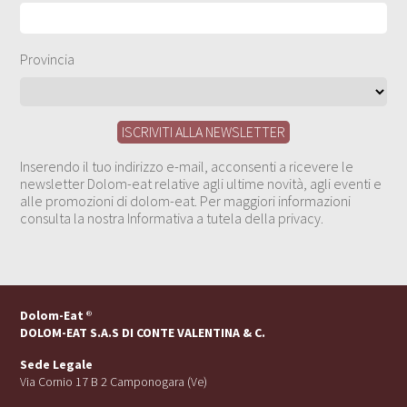
Provincia
Inserendo il tuo indirizzo e-mail, acconsenti a ricevere le
newsletter Dolom-eat relative agli ultime novità, agli eventi e
alle promozioni di dolom-eat. Per maggiori informazioni
consulta la nostra Informativa a tutela della privacy.
Dolom-Eat
®
DOLOM-EAT S.A.S DI CONTE VALENTINA & C.
Sede Legale
Via Cornio 17 B 2 Camponogara (Ve)