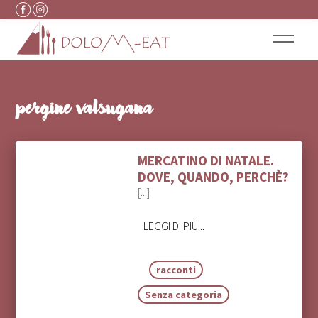
Vai al contenuto
pergine valsugana
MERCATINO DI NATALE.
DOVE, QUANDO, PERCHÈ?
[...]
LEGGI DI PIÙ...
racconti
Senza categoria