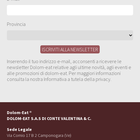
Provincia
Inserendo il tuo indirizzo e-mail, acconsenti a ricevere le
newsletter Dolom-eat relative agli ultime novità, agli eventi e
alle promozioni di dolom-eat. Per maggiori informazioni
consulta la nostra Informativa a tutela della privacy.
Dolom-Eat
®
DOLOM-EAT S.A.S DI CONTE VALENTINA & C.
Sede Legale
Via Cornio 17 B 2 Camponogara (Ve)