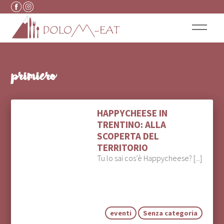
Vai al contenuto
primiero
HAPPYCHEESE IN
TRENTINO: ALLA
SCOPERTA DEL
TERRITORIO
Tu lo sai cos’è Happycheese? [...]
eventi
Senza categoria