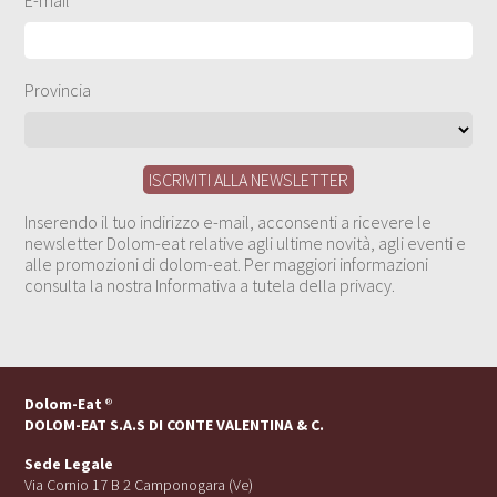
Provincia
Inserendo il tuo indirizzo e-mail, acconsenti a ricevere le
newsletter Dolom-eat relative agli ultime novità, agli eventi e
alle promozioni di dolom-eat. Per maggiori informazioni
consulta la nostra Informativa a tutela della privacy.
Dolom-Eat
®
DOLOM-EAT S.A.S DI CONTE VALENTINA & C.
Sede Legale
Via Cornio 17 B 2 Camponogara (Ve)