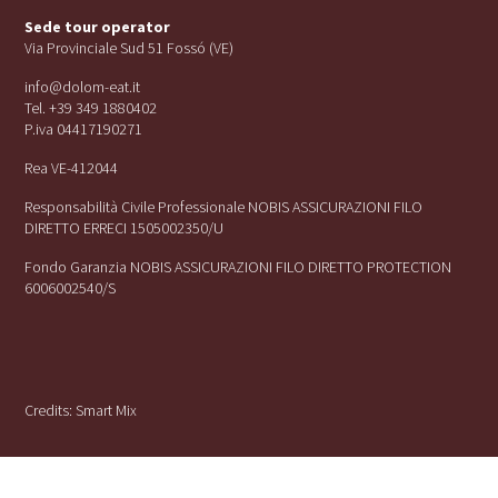
Sede tour operator
Via Provinciale Sud 51 Fossó (VE)
info@dolom-eat.it
Tel. +39 349 1880402
P.iva 04417190271
Rea VE-412044
Responsabilità Civile Professionale NOBIS ASSICURAZIONI FILO
DIRETTO ERRECI 1505002350/U
Fondo Garanzia NOBIS ASSICURAZIONI FILO DIRETTO PROTECTION
6006002540/S
Credits:
Smart Mix