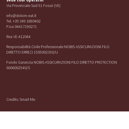
Sede tour operator
Via Provinciale Sud 51 Fossó (VE)
info@dolom-eat.it
Tel. +39 349 1880402
P.iva 04417190271
Rea VE-412044
Responsabilità Civile Professionale NOBIS ASSICURAZIONI FILO
DIRETTO ERRECI 1505002350/U
Fondo Garanzia NOBIS ASSICURAZIONI FILO DIRETTO PROTECTION
6006002540/S
Credits:
Smart Mix