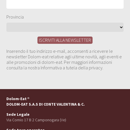
Provincia
Inserendo il tuo indirizzo e-mail, acconsenti a ricevere le
newsletter Dolom-eat relative agli ultime novità, agli eventi e
alle promozioni di dolom-eat. Per maggiori informazioni
consulta la nostra Informativa a tutela della privacy.
Dolom-Eat
®
DOLOM-EAT S.A.S DI CONTE VALENTINA & C.
Sede Legale
Via Cornio 17 B 2 Camponogara (Ve)