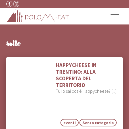
Vai al contenuto
rolle
HAPPYCHEESE IN
TRENTINO: ALLA
SCOPERTA DEL
TERRITORIO
Tu lo sai cos’è Happycheese? [...]
eventi
Senza categoria