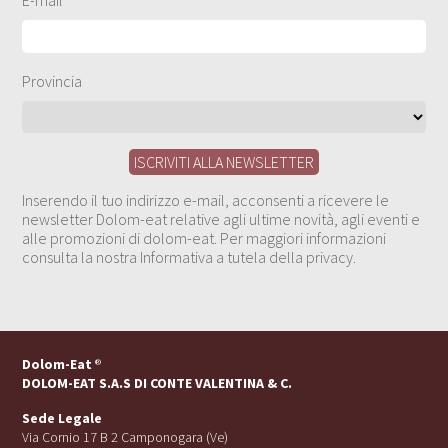
Provincia
Inserendo il tuo indirizzo e-mail, acconsenti a ricevere le
newsletter Dolom-eat relative agli ultime novità, agli eventi e
alle promozioni di dolom-eat. Per maggiori informazioni
consulta la nostra Informativa a tutela della privacy.
Dolom-Eat
®
DOLOM-EAT S.A.S DI CONTE VALENTINA & C.
Sede Legale
Via Cornio 17 B 2 Camponogara (Ve)