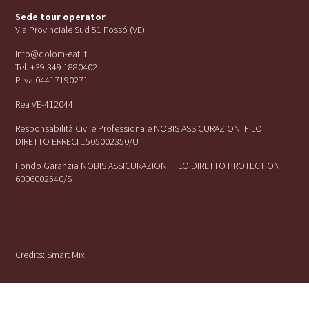
Sede tour operator
Via Provinciale Sud 51 Fossó (VE)
info@dolom-eat.it
Tel. +39 349 1880402
P.iva 04417190271
Rea VE-412044
Responsabilità Civile Professionale NOBIS ASSICURAZIONI FILO
DIRETTO ERRECI 1505002350/U
Fondo Garanzia NOBIS ASSICURAZIONI FILO DIRETTO PROTECTION
6006002540/S
Credits:
Smart Mix