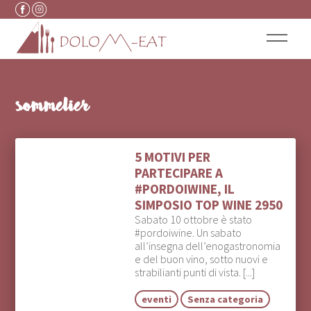
Vai al contenuto
sommelier
5 MOTIVI PER
PARTECIPARE A
#PORDOIWINE, IL
SIMPOSIO TOP WINE 2950
Sabato 10 ottobre è stato
#pordoiwine. Un sabato
all’insegna dell’enogastronomia
e del buon vino, sotto nuovi e
strabilianti punti di vista. [...]
eventi
Senza categoria