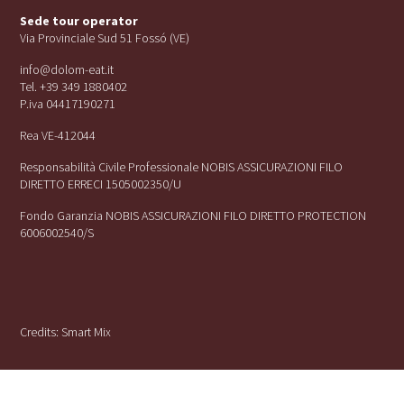
Sede tour operator
Via Provinciale Sud 51 Fossó (VE)
info@dolom-eat.it
Tel. +39 349 1880402
P.iva 04417190271
Rea VE-412044
Responsabilità Civile Professionale NOBIS ASSICURAZIONI FILO
DIRETTO ERRECI 1505002350/U
Fondo Garanzia NOBIS ASSICURAZIONI FILO DIRETTO PROTECTION
6006002540/S
Credits:
Smart Mix