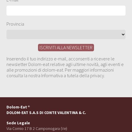
Provincia
Inserendo il tuo indirizzo e-mail, acconsenti a ricevere le
newsletter Dolom-eat relative agli ultime novità, agli eventi e
alle promozioni di dolom-eat. Per maggiori informazioni
consulta la nostra Informativa a tutela della privacy.
Dolom-Eat
®
DOLOM-EAT S.A.S DI CONTE VALENTINA & C.
Sede Legale
Via Cornio 17 B 2 Camponogara (Ve)