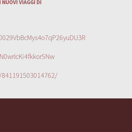
 NUOVI VIAGGI DI
l/0029VbBcMys4o7qP26yuDU3R
N0wrIcKi4fkkor5Nw
s/841191503014762/