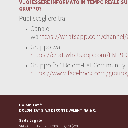
VUOI ESSERE INFORMATO IN TEMPO REALE SUI
GRUPPO?
Puoi scegliere tra:
Canale
wa
https://whatsapp.com/channe
Gruppo wa
https://chat.whatsapp.com/LM99D
Gruppo fb ” Dolom-Eat Community”
https://www.facebook.com/group
Dolom-Eat
®
DOLOM-EAT S.A.S DI CONTE VALENTINA & C.
Sede Legale
Via Cornio 17 B 2 Camponogara (Ve)