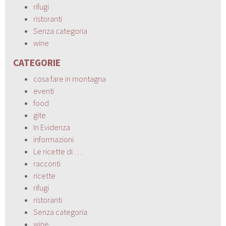
rifugi
ristoranti
Senza categoria
wine
CATEGORIE
cosa fare in montagna
eventi
food
gite
In Evidenza
informazioni
Le ricette di …
racconti
ricette
rifugi
ristoranti
Senza categoria
wine