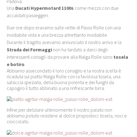
Padova.
Una
Ducati Hypermotard 1100s
come mezzo con due
accaldati passeggeri.
Due ore dopo eravamo sulle vette di Passo Rolle con una
invidiabile vista e una brezza altrettanto invidiabile.
Durante il tragitto avevamo annunciato il nostro arrivo e la
Strada dei Formaggi
non ha tardato a darci degli
interessanti consigli: da provare alla Malga Rolle sono
tosela
e botiro
.
Abbiamo assecondato il loro consiglio e la nostra scelta è
ricaduta sul piatto Malga Rolle con la favolosa tosela, una
salsiccia speziata, della buona polenta e dei funghi da
capogiro il tutto abbinato a una rinfrescante birra.
Infine per deliziare ulteriormente il nostro palato non
abbiamo potuto resistere al dolce propostoci: tosela, noci e
cioccolato.