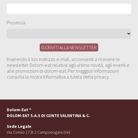
Provincia
Inserendo il tuo indirizzo e-mail, acconsenti a ricevere le
newsletter Dolom-eat relative agli ultime novità, agli eventi e
alle promozioni di dolom-eat. Per maggiori informazioni
consulta la nostra Informativa a tutela della privacy.
Dolom-Eat
®
DOLOM-EAT S.A.S DI CONTE VALENTINA & C.
Sede Legale
Via Cornio 17 B 2 Camponogara (Ve)