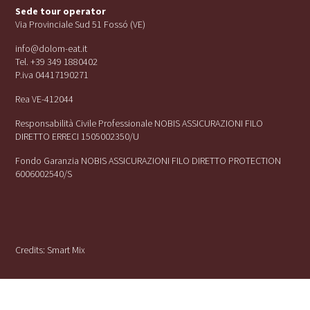
Sede tour operator
Via Provinciale Sud 51 Fossó (VE)
info@dolom-eat.it
Tel. +39 349 1880402
P.iva 04417190271
Rea VE-412044
Responsabilità Civile Professionale NOBIS ASSICURAZIONI FILO
DIRETTO ERRECI 1505002350/U
Fondo Garanzia NOBIS ASSICURAZIONI FILO DIRETTO PROTECTION
6006002540/S
Credits:
Smart Mix