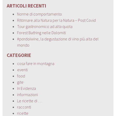
ARTICOLI RECENTI
Norme di comportamento
Ritornare alla Natura per la Natura – Post Covid
Tour gastronomico ad alta quota
Forest Bathing nelle Dolomiti
#pordoiwine, la degustazione di vino più alta del
mondo
CATEGORIE
cosa fare in montagna
eventi
food
gite
In Evidenza
informazioni
Le ricette di …
racconti
ricette