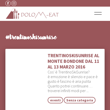
Vai al contenuto
#trentinoskisunrise
TRENTINOSKISUNRISE AL
MONTE BONDONE DAL 11
AL 13 MARZO 2016
Cos’ è TrentinoSkiSunrise?
è emozione è silenzio e pace è
gusto è fascino è aria pulita
Quanto potrei continuare…
troverei infiniti modi per ...
eventi
Senza categoria