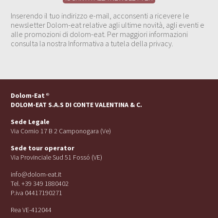
Inserendo il tuo indirizzo e-mail, acconsenti a ricevere le
newsletter Dolom-eat relative agli ultime novità, agli eventi e
alle promozioni di dolom-eat. Per maggiori informazioni
consulta la nostra Informativa a tutela della privacy.
Dolom-Eat
®
DOLOM-EAT S.A.S DI CONTE VALENTINA & C.
Sede Legale
Via Cornio 17 B 2 Camponogara (Ve)
Sede tour operator
Via Provinciale Sud 51 Fossó (VE)
info@dolom-eat.it
Tel. +39 349 1880402
P.iva 04417190271
Rea VE-412044