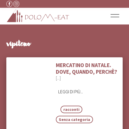
Vai al contenuto
vipiteno
MERCATINO DI NATALE.
DOVE, QUANDO, PERCHÈ?
[...]
LEGGI DI PIÙ...
racconti
Senza categoria