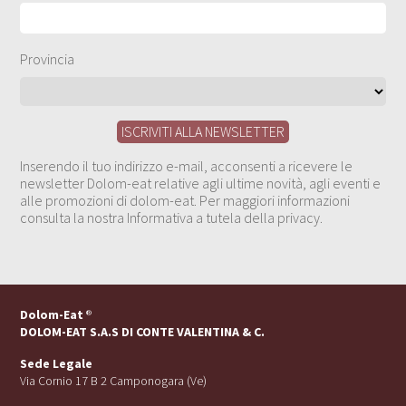
Provincia
Inserendo il tuo indirizzo e-mail, acconsenti a ricevere le
newsletter Dolom-eat relative agli ultime novità, agli eventi e
alle promozioni di dolom-eat. Per maggiori informazioni
consulta la nostra Informativa a tutela della privacy.
Dolom-Eat
®
DOLOM-EAT S.A.S DI CONTE VALENTINA & C.
Sede Legale
Via Cornio 17 B 2 Camponogara (Ve)