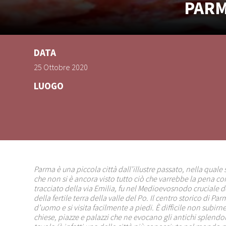
PARM
DATA
25 Ottobre 2020
LUOGO
Parma è una piccola città dall’illustre passato, nella quale 
che non si è ancora visto tutto ciò che varrebbe la pena co
tracciato della via Emilia, fu nel Medioevosnodo cruciale d
della fertile terra della valle del Po. Il centro storico di P
d’uomo e si visita facilmente a piedi. È difficile non subirne
chiese, piazze e palazzi che ne evocano gli antichi splendo