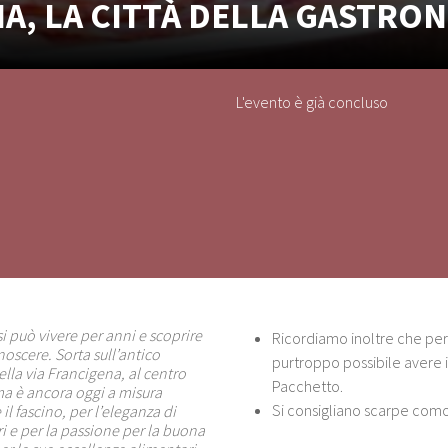
A, LA CITTÀ DELLA GASTRO
L'evento è già concluso
si può vivere per anni e scoprire
Ricordiamo inoltre che per 
noscere. Sorta sull’antico
purtroppo possibile avere 
ella via Francigena, al centro
Pacchetto.
arma è ancora oggi a misura
Si consigliano scarpe como
 il fascino, per l’eleganza di
ri e per la passione per la buona