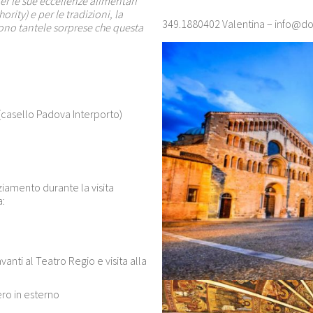
er le sue eccellenze alimentari
ity) e per le tradizioni, la
349.1880402 Valentina –
info@do
 Sono tantele sorprese che questa
(casello Padova Interporto)
ziamento durante la visita
a:
anti al Teatro Regio e visita alla
ero in esterno