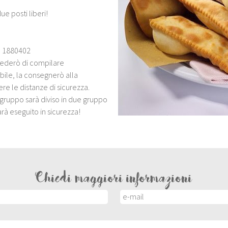
e posti liberi!
49 1880402
hiederò di compilare
bile, la consegnerò alla
e le distanze di sicurezza.
 gruppo sarà diviso in due gruppo
arà eseguito in sicurezza!
Chiedi maggiori informazioni