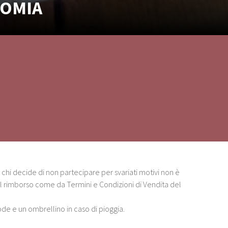
NOMIA
chi decide di non partecipare per svariati motivi non è
il rimborso come da Termini e Condizioni di Vendita del
de e un ombrellino in caso di pioggia.