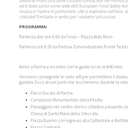
tavola (è infatti una delle città più conosciute nel mondo p
ed è stata scelta come sede dell’European Food Safety Author
musica e l’opera in particolare, che si respirano nell’aria.
città dell’Emiliaha in serbo per i visitatori più curiosi.
PROGRAMMA:
Partenza alle ore 6.00 da Fossò – Piazza Aldo Moro
Partenza ore 6.20 da Padova Zona Industriale fronte Tesla 
Arrivo a Parma e incontro con le guide locali di ArtEmilia.
Verranno consegnate le radio wifi per permettere il distan
guidata. Ecco alcuni punti che toccheremo durante la visit
Parco Ducale di Parma
Complesso Monumentale della Pilotta
Passeggiata nel centro storico cittadino passando dav
Chiesa di Santa Maria della Steccata
Piazza Duomo con ingresso alla Cattedrale e Battist
Piazza Garibaldi