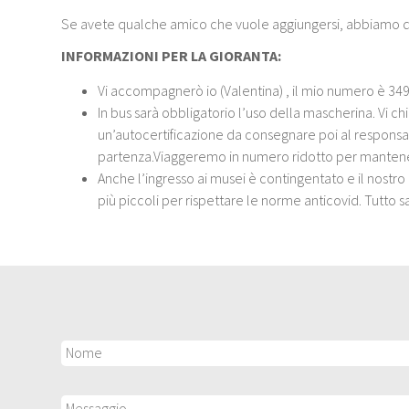
Se avete qualche amico che vuole aggiungersi, abbiamo du
INFORMAZIONI PER LA GIORANTA:
Vi accompagnerò io (Valentina) , il mio numero è 3
In bus sarà obbligatorio l’uso della mascherina. Vi c
un’autocertificazione da consegnare poi al responsa
partenza.Viaggeremo in numero ridotto per mantener
Anche l’ingresso ai musei è contingentato e il nostro
più piccoli per rispettare le norme anticovid. Tutto s