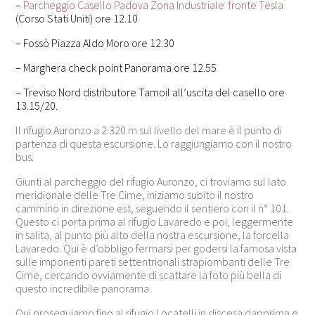
–
Parcheggio Casello Padova Zona Industriale fronte Tesla
(Corso Stati Uniti) ore 12.10
– Fossò Piazza Aldo Moro ore 12.30
– Marghera check point Panorama ore 12.55
– Treviso Nord distributore Tamoil all’uscita del casello ore
13.15/20.
ll rifugio Auronzo a 2.320 m sul livello del mare è il punto di
partenza di questa escursione. Lo raggiungiamo con il nostro
bus.
Giunti al parcheggio del rifugio Auronzo, ci troviamo sul lato
meridionale delle Tre Cime, iniziamo subito il nostro
cammino in direzione est, seguendo il sentiero con il n° 101.
Questo ci porta prima al rifugio Lavaredo e poi, leggermente
in salita, al punto più alto della nostra escursione, la forcella
Lavaredo. Qui è d’obbligo fermarsi per godersi la famosa vista
sulle imponenti pareti settentrionali strapiombanti delle Tre
Cime, cercando ovviamente di scattare la foto più bella di
questo incredibile panorama.
Qui proseguiamo fino al rifugio Locatelli in discesa dapprima e