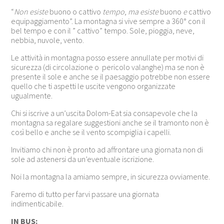
“
Non esiste
buono o cattivo
tempo
,
ma esiste
buono
e
cattivo
equipaggiamento”. La montagna si vive sempre a 360° con il
bel tempo e con il ” cattivo” tempo. Sole, pioggia, neve,
nebbia, nuvole, vento.
Le attività in montagna posso essere annullate per motivi di
sicurezza (di circolazione o pericolo valanghe) ma se non è
presente il sole e anche se il paesaggio potrebbe non essere
quello che ti aspetti le uscite vengono organizzate
ugualmente.
Chi si iscrive a un’uscita Dolom-Eat sia consapevole che la
montagna sa regalare suggestioni anche se il tramonto non è
così bello e anche se il vento scompiglia i capelli.
Invitiamo chi non è pronto ad affrontare una giornata non di
sole ad astenersi da un’eventuale iscrizione.
Noi la montagna la amiamo sempre, in sicurezza ovviamente.
Faremo di tutto per farvi passare una giornata
indimenticabile.
IN BUS: