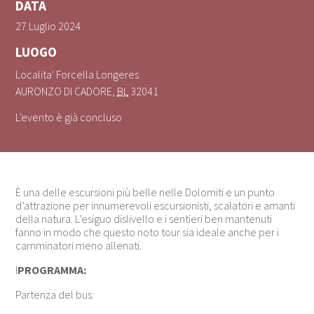
DATA
27 Luglio 2024
LUOGO
Localita' Forcella Longeres
AURONZO DI CADORE
,
BL
32041
L'evento è già concluso
È una delle escursioni più belle nelle Dolomiti e un punto
d’attrazione per innumerevoli escursionisti, scalatori e amanti
della natura. L’esiguo dislivello e i sentieri ben mantenuti
fanno in modo che questo noto tour sia ideale anche per i
camminatori meno allenati.
I
PROGRAMMA:
Partenza del bus: