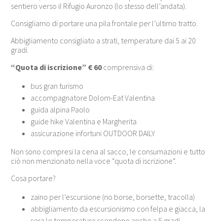
sentiero verso il Rifugio Auronzo (lo stesso dell’andata).
Consigliamo di portare una pila frontale per l’ultimo tratto.
Abbigliamento consigliato a strati, temperature dai 5 ai 20
gradi.
“Quota di iscrizione” € 60
comprensiva di:
bus gran turismo
accompagnatore Dolom-Eat Valentina
guida alpina Paolo
guide hike Valentina e Margherita
assicurazione infortuni OUTDOOR DAILY
Non sono compresi la cena al sacco, le consumazioni e tutto
ciò non menzionato nella voce “quota di iscrizione”.
Cosa portare?
zaino per l’escursione (no borse, borsette, tracolla)
abbigliamento da escursionismo con felpa e giacca, la
sera le temperature scendono anche a 5 gradi.