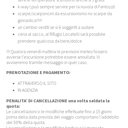
k-way ( può sempre servire per la nuvola di Fantozzi)
scarpe/scarponcini da escursionismo no scarpe da
ginnastica!!!!!
un cambio vestiti se si è soggetti a sudare
cena al sacco, al Rifugio Locatelli sarà possibile
prendere qualcosa da bere/dolce
!!! Qualora venerdì mattina le previsioni meteo fossero
avverse l’escursione potrebbe essere annullata. Vi
avviseremo tramite messaggio in quel caso.
PRENOTAZIONE E PAGAMENTO:
ATTRAVERSO IL SITO
IN AGENZIA
PENALITA’ DI CANCELLAZIONE una volta saldata la
quota:
Le cancellazioni o le modifiche effettuate fino a 15 giorni
prima della data prevista del viaggio comportano l’addebito
del 50% della quota.
Le cancellazioni o le modifiche tardive e la mancata