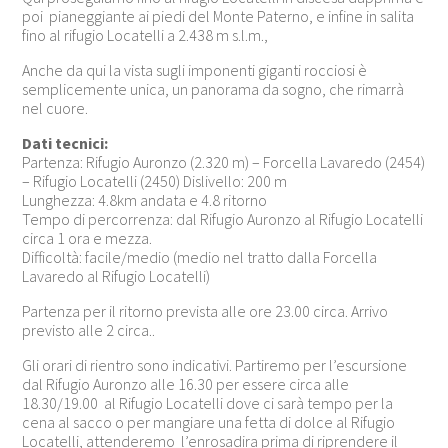
poi pianeggiante ai piedi del Monte Paterno, e infine in salita
fino al rifugio Locatelli a 2.438 m s.l.m.,
Anche da qui la vista sugli imponenti giganti rocciosi è
semplicemente unica, un panorama da sogno, che rimarrà
nel cuore.
Dati tecnici:
Partenza: Rifugio Auronzo (2.320 m) – Forcella Lavaredo (2454)
– Rifugio Locatelli (2450) Dislivello: 200 m
Lunghezza: 4.8km andata e 4.8 ritorno
Tempo di percorrenza: dal Rifugio Auronzo al Rifugio Locatelli
circa 1 ora e mezza.
Difficoltà: facile/medio (medio nel tratto dalla Forcella
Lavaredo al Rifugio Locatelli)
Partenza per il ritorno prevista alle ore 23.00 circa. Arrivo
previsto alle 2 circa..
Gli orari di rientro sono indicativi. Partiremo per l’escursione
dal Rifugio Auronzo alle 16.30 per essere circa alle
18.30/19.00 al Rifugio Locatelli dove ci sarà tempo per la
cena al sacco o per mangiare una fetta di dolce al Rifugio
Locatelli, attenderemo l’enrosadira prima di riprendere il