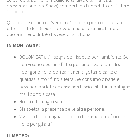
presentazione (No-Show) comportano l’addebito dell’intero
importo.
Qualora riuscissimo a “vendere” il vostro posto cancellato
oltre i limiti dei 15 giorni prevediamo di restituire l’intera
quota a meno di 15€ di spese di istruttoria.
IN MONTAGNA:
DOLOM-EAT all’insegna del rispetto per l’ambiente. Se
non vi sono cestini i rifiuti si portano a valle quindi si
ripongono nei propri zaini, non si gettano carte e
qualsiasi altro rifiuto a terra. Se consumo cibarie e
bevande portate da casa non lascio i rifiuti in montagna
ma li porto a casa .
Non si urla lungo i sentieri.
Si rispetta la presenza delle altre persone.
Viviamo la montagna in modo da trarne beneficio per
noi e per gli altri.
IL METEO: