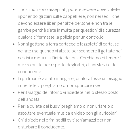
i posti non sono assegnati, potete sedere dove volete
riponendo gli zaini sulle cappelliere, non nei sedili che
devono essere liberi per altre persone e non tra le
gambe perchè siete in multa per questioni di sicurezza
qualora ci fermasse la polizia per un controllo.
Non si gettano a terra cartacce e fazzoletti di carta, se
ne fate uso quando vi alzate per scendere li gettate nei
cestini a metà e all’inizio del bus. Cerchiamo di tenere il
mezzo pulito per rispetto degli altri, di noi stessi e del
conducente.
In pullman è vietato mangiare, qualora fosse un bisogno
impellete vi preghiamo di non sporcare i sedili.
Per il viaggio del ritorno vi risiedete nello stesso posto
dell’andata.
Per la quiete del bus vi preghiamo di non urlare o di
ascoltare eventuale musica e video con gli auricolari
Chi si siede nei primi sedili eviti schiamazzi per non
disturbare il conducente.