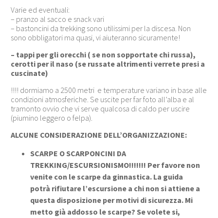
Varie ed eventuali:
– pranzo al sacco e snack vari
– bastoncini da trekking sono utilissimi per la discesa. Non
sono obbligatori ma quasi, vi aiuteranno sicuramente!
– tappi per gli orecchi ( se non sopportate chi russa),
cerotti per il naso (se russate altrimenti verrete presi a
cuscinate)
!!!! dormiamo a 2500 metri e temperature variano in base alle
condizioni atmosferiche. Se uscite per far foto all’alba e al
tramonto ovvio che vi serve qualcosa di caldo per uscire
(piumino leggero o felpa).
ALCUNE CONSIDERAZIONE DELL’ORGANIZZAZIONE:
SCARPE O SCARPONCINI DA
TREKKING/ESCURSIONISMO!!!!!!! Per favore non
venite con le scarpe da ginnastica. La guida
potrà rifiutare l’escursione a chi non si attiene a
questa disposizione per motivi di sicurezza. Mi
metto già addosso le scarpe? Se volete si,