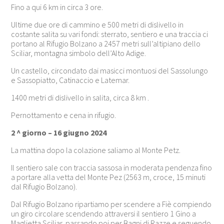
Fino a qui 6 km in circa 3 ore.
Ultime due ore di cammino e 500 metri di dislivello in
costante salita su vari fondi: sterrato, sentiero e una traccia ci
portano al Rifugio Bolzano a 2457 metri sull’altipiano dello
Sciliar, montagna simbolo dell’Alto Adige.
Un castello, circondato dai masicci montuosi del Sassolungo
e Sassopiatto, Catinaccio e Latemar.
1400 metri di dislivello in salita, circa 8 km .
Pernottamento e cena in rifugio.
2 ^ giorno – 16 giugno 2024
La mattina dopo la colazione saliamo al Monte Petz.
Il sentiero sale con traccia sassosa in moderata pendenza fino
a portare alla vetta del Monte Pez (2563 m, croce, 15 minuti
dal Rifugio Bolzano).
Dal Rifugio Bolzano ripartiamo per scendere a Fiè compiendo
un giro circolare scendendo attraversi il sentiero 1 Gino a
Maglietta Sciliar, passando poi per Bagni di Razze e seguendo