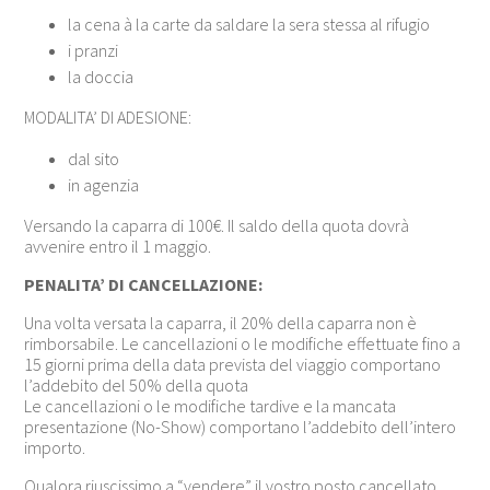
la cena à la carte da saldare la sera stessa al rifugio
i pranzi
la doccia
MODALITA’ DI ADESIONE:
dal sito
in agenzia
Versando la caparra di 100€. Il saldo della quota dovrà
avvenire entro il 1 maggio.
PENALITA’ DI CANCELLAZIONE:
Una volta versata la caparra, il 20% della caparra non è
rimborsabile. Le cancellazioni o le modifiche effettuate fino a
15 giorni prima della data prevista del viaggio comportano
l’addebito del 50% della quota
Le cancellazioni o le modifiche tardive e la mancata
presentazione (No-Show) comportano l’addebito dell’intero
importo.
Qualora riuscissimo a “vendere” il vostro posto cancellato