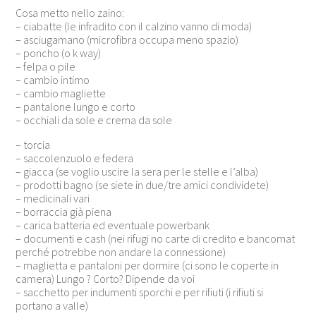
Cosa metto nello zaino:
– ciabatte (le infradito con il calzino vanno di moda)
– asciugamano (microfibra occupa meno spazio)
– poncho (o k way)
– felpa o pile
– cambio intimo
– cambio magliette
– pantalone lungo e corto
– occhiali da sole e crema da sole
– torcia
– saccolenzuolo e federa
– giacca (se voglio uscire la sera per le stelle e l’alba)
– prodotti bagno (se siete in due/tre amici condividete)
– medicinali vari
– borraccia già piena
– carica batteria ed eventuale powerbank
– documenti e cash (nei rifugi no carte di credito e bancomat
perché potrebbe non andare la connessione)
– maglietta e pantaloni per dormire (ci sono le coperte in
camera) Lungo ? Corto? Dipende da voi
– sacchetto per indumenti sporchi e per rifiuti (i rifiuti si
portano a valle)