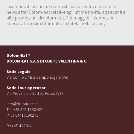
Inserendo il tuo indirizzo e-mail, acconsenti a ricevere le
newsletter Dolom-eat relative agli ultime novità, agli eventi e
alle promozioni di dolom-eat. Per maggiori informazioni
consulta la nostra Informativa a tutela della privacy.
Dolom-Eat
®
DOLOM-EAT S.A.S DI CONTE VALENTINA & C.
Sede Legale
Via Cornio 17 B 2 Camponogara (Ve)
Sede tour operator
Via Provinciale Sud 51 Fossó (VE)
info@dolom-eat.it
Tel. +39 349 1880402
P.iva 04417190271
Rea VE-412044