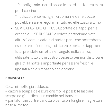
* è obbligatorio usare il sacco letto ed una federa extra
per il cuscino
* l’utilizzo dei servizi igienici comuni e delle docce
potrebbe essere regolamentato ed effettuato a turno
SE VI DA FASTIDIO CHI RUSSA portate dei tappi per le
orecchie… SE RUSSATE e volete partecipare siate
altruisti, comunicatelo ai partecipanti che potrebbero
essere i vostri compagni di stanza e portate i tappi per
tutti, prendete un letto nell’angolo nella stanza,
utilizzate tutto ciò in vostro possesso per non disturbare
gli altri, la notte è importante per essere freschi e
riposati. Non è simpatico non dormire.
CONSIGLI :
Cosa mi metto già addosso:
– calzini e scarpe da escursionismo , è possibile lasciare
scarpe da ginnastica e un cambio nel transfer
– pantaloncini corti e canotta o pantaloni lunghi e maglietta in
base al meteo