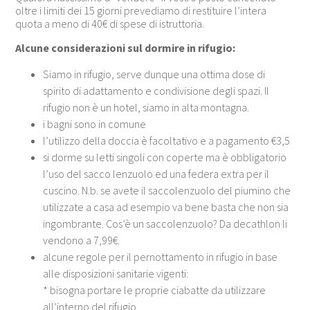
oltre i limiti dei 15 giorni prevediamo di restituire l’intera
quota a meno di 40€ di spese di istruttoria.
Alcune considerazioni sul dormire in rifugio:
Siamo in rifugio, serve dunque una ottima dose di
spirito di adattamento e condivisione degli spazi. Il
rifugio non è un hotel, siamo in alta montagna.
i bagni sono in comune
l’utilizzo della doccia è facoltativo e a pagamento €3,5
si dorme su letti singoli con coperte ma è obbligatorio
l’uso del sacco lenzuolo ed una federa extra per il
cuscino. N.b. se avete il saccolenzuolo del piumino che
utilizzate a casa ad esempio va bene basta che non sia
ingombrante. Cos’è un saccolenzuolo? Da decathlon li
vendono a 7,99€.
alcune regole per il pernottamento in rifugio in base
alle disposizioni sanitarie vigenti:
* bisogna portare le proprie ciabatte da utilizzare
all’interno del rifugio