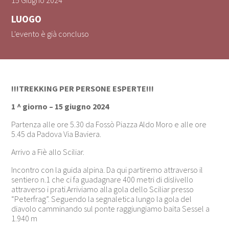
15 Giugno 2024
LUOGO
L'evento è già concluso
!!!TREKKING PER PERSONE ESPERTE!!!
1 ^ giorno – 15 giugno 2024
Partenza alle ore 5.30 da Fossò Piazza Aldo Moro e alle ore
5.45 da Padova Via Baviera.
Arrivo a Fiè allo Sciliar.
Incontro con la guida alpina. Da qui partiremo attraverso il
sentiero n.1 che ci fa guadagnare 400 metri di dislivello
attraverso i prati.Arriviamo alla gola dello Sciliar presso
“Peterfrag”. Seguendo la segnaletica lungo la gola del
diavolo camminando sul ponte raggiungiamo baita Sessel a
1.940 m