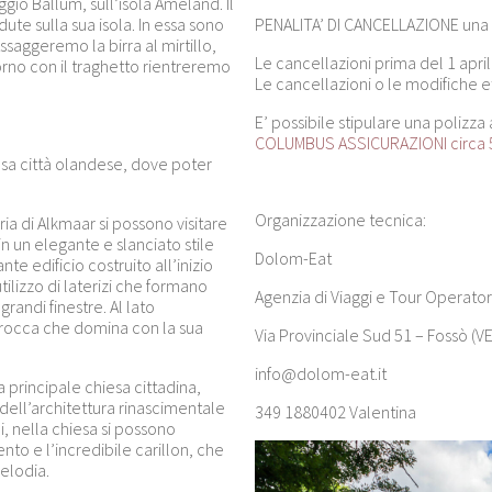
ggio Ballum, sull’isola Ameland. Il
dute sulla sua isola. In essa sono
PENALITA’ DI CANCELLAZIONE una v
ssaggeremo la birra al mirtillo,
Le cancellazioni prima del 1 apr
itorno con il traghetto rientreremo
Le cancellazioni o le modifiche ef
E’ possibile stipulare una poliz
COLUMBUS ASSICURAZIONI circa
osa città olandese, dove poter
Organizzazione tecnica:
ria di Alkmaar si possono visitare
in un elegante e slanciato stile
Dolom-Eat
te edificio costruito all’inizio
ilizzo di laterizi che formano
Agenzia di Viaggi e Tour Operator
randi finestre. Al lato
 barocca che domina con la sua
Via Provinciale Sud 51 – Fossò (VE
info@dolom-eat.it
a principale chiesa cittadina,
dell’architettura rinascimentale
349 1880402 Valentina
, nella chiesa si possono
to e l’incredibile carillon, che
elodia.