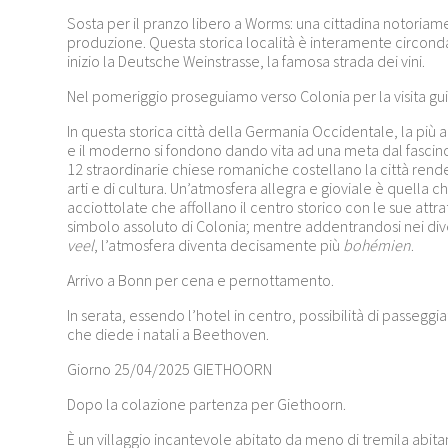
Sosta per il pranzo libero a Worms: una cittadina notoriame
produzione. Questa storica località è interamente circond
inizio la Deutsche Weinstrasse, la famosa strada dei vini.
Nel pomeriggio proseguiamo verso Colonia per la visita guid
In questa storica città della Germania Occidentale, la più an
e il moderno si fondono dando vita ad una meta dal fascino 
12 straordinarie chiese romaniche costellano la città ren
arti e di cultura. Un’atmosfera allegra e gioviale è quella ch
acciottolate che affollano il centro storico con le sue attr
simbolo assoluto di Colonia; mentre addentrandosi nei diver
veel
, l’atmosfera diventa decisamente più
bohémien
.
Arrivo a Bonn per cena e pernottamento.
In serata, essendo l’hotel in centro, possibilità di passeggia
che diede i natali a Beethoven.
Giorno 25/04/2025 GIETHOORN
Dopo la colazione partenza per Giethoorn.
È un villaggio incantevole abitato da meno di tremila abitan