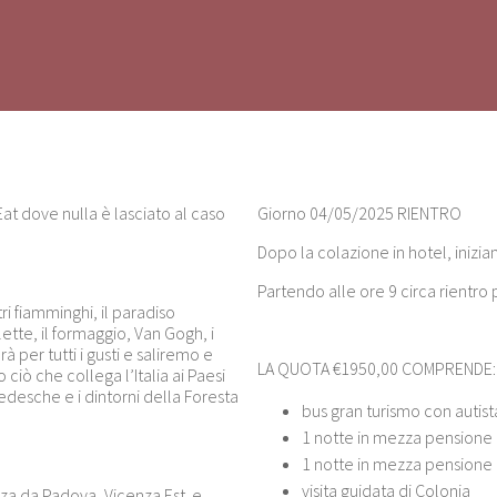
at dove nulla è lasciato al caso
Giorno 04/05/2025 RIENTRO
Dopo la colazione in hotel, iniziamo
Partendo alle ore 9 circa rientro 
i fiamminghi, il paradiso
ette, il formaggio, Van Gogh, i
 per tutti i gusti e saliremo e
LA QUOTA €1950,00 COMPRENDE:
ò che collega l’Italia ai Paesi
 tedesche e i dintorni della Foresta
bus gran turismo con autis
1 notte in mezza pensione
1 notte in mezza pensione
visita guidata di Colonia
enza da Padova, Vicenza Est e