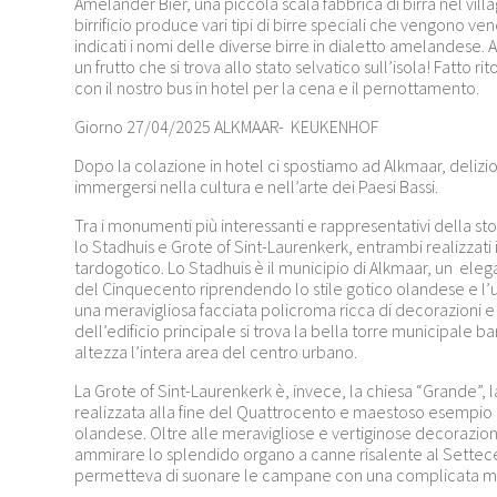
Amelander Bier, una piccola scala fabbrica di birra nel villa
birrificio produce vari tipi di birre speciali che vengono ven
indicati i nomi delle diverse birre in dialetto amelandese. A
un frutto che si trova allo stato selvatico sull’isola! Fatto r
con il nostro bus in hotel per la cena e il pernottamento.
Giorno 27/04/2025 ALKMAAR- KEUKENHOF
Dopo la colazione in hotel ci spostiamo ad Alkmaar, delizi
immergersi nella cultura e nell’arte dei Paesi Bassi.
Tra i monumenti più interessanti e rappresentativi della sto
lo Stadhuis e Grote of Sint-Laurenkerk, entrambi realizzati 
tardogotico. Lo
Stadhuis
è il municipio di Alkmaar, un elegan
del Cinquecento riprendendo lo stile gotico olandese e l’ut
una meravigliosa facciata policroma ricca di decorazioni e g
dell’edificio principale si trova la bella torre municipale
altezza l’intera area del centro urbano.
La
Grote of Sint-Laurenkerk
è, invece, la chiesa “Grande”, l
realizzata alla fine del Quattrocento e maestoso esempio 
olandese. Oltre alle meravigliose e vertiginose decorazioni
ammirare lo splendido organo a canne risalente al Settecen
permetteva di suonare le campane con una complicata m