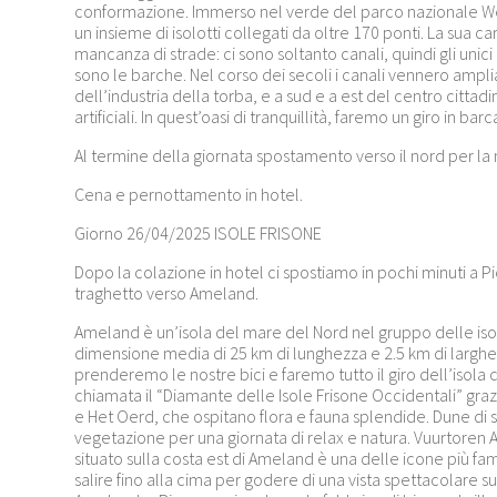
conformazione. Immerso nel verde del parco nazionale We
un insieme di isolotti collegati da oltre 170 ponti. La sua ca
mancanza di strade: ci sono soltanto canali, quindi gli unic
sono le barche. Nel corso dei secoli i canali vennero amplia
dell’industria della torba, e a sud e a est del centro cittad
artificiali. In quest’oasi di tranquillità, faremo un giro in ba
Al termine della giornata spostamento verso il nord per la 
Cena e pernottamento in hotel.
Giorno 26/04/2025 ISOLE FRISONE
Dopo la colazione in hotel ci spostiamo in pochi minuti a P
traghetto verso Ameland.
Ameland è un’isola del mare del Nord nel gruppo delle iso
dimensione media di 25 km di lunghezza e 2.5 km di larghezz
prenderemo le nostre bici e faremo tutto il giro dell’isola 
chiamata il “Diamante delle Isole Frisone Occidentali” grazi
e Het Oerd, che ospitano flora e fauna splendide. Dune di s
vegetazione per una giornata di relax e natura. Vuurtoren 
situato sulla costa est di Ameland è una delle icone più fa
salire fino alla cima per godere di una vista spettacolare sul