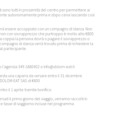
ti sono tutti in prossimità del centro per permettere ai
amente autonomamente prima e dopo cena lasciando così
 dovrà essere accoppiato con un compagno di stanza. Non
 non con sovrapprezzo che purtroppo è molto alto €800.
 la coppia la persona dovrà o pagare il sovrapprezzo o
e compagno di stanza verrà trovato prima di richiedere la
 al partecipante.
do l’agenzia 349 1880402 o
info@dolom-eat.it
iesta una caparra da versare entro il 31 dicembre
DOLOM-EAT SAS di €800
ntro il 1 aprile tramite bonifico.
rsati il primo giorno del viaggio, verranno raccolti in
e le tasse di soggiorno incluse nel programma.