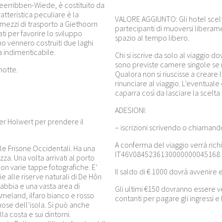
erribben-Wiede, è costituito da
ratteristica peculiare è la
VALORE AGGIUNTO:
Gli hotel scel
i mezzi di trasporto a Giethoorn
partecipanti di muoversi liber
ti per favorire lo sviluppo
spazio al tempo libero.
ino vennero costruiti due laghi
rca indimenticabile.
Chi si iscrive da solo al viaggio
sono previste camere singole se
notte.
Qualora non si riuscisse a creare
rinunciare al viaggio. L’eventual
caparra così da lasciare la scelta
ADESIONI:
ier Holwert per prendere il
– iscrizioni scrivendo o chiaman
A conferma del viaggio verrà rich
le Frisone Occidentali. Ha una
IT46V0845236130000000045168 
a. Una volta arrivati al porto
con varie tappe fotografiche. E’
Il saldo di € 1000 dovrà avvenire e
e alle riserve naturali di De Hôn
abbia e una vasta area di
Gli ultimi €150 dovranno essere ve
Ameland, ilfaro bianco e rosso
contanti per pagare gli ingressi 
mose dell’isola. Si può anche
la costa e sui dintorni.