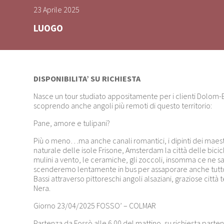
23 Aprile 2025
LUOGO
DISPONIBILITA’ SU RICHIESTA
Nasce un tour studiato appositamente per i clienti Dolom-E
scoprendo anche angoli più remoti di questo territorio:
Pane, amore e tulipani?
Più o meno…ma anche canali romantici, i dipinti dei maestr
naturale delle isole Frisone, Amsterdam la città delle bicicl
mulini a vento, le ceramiche, gli zoccoli, insomma ce ne sarà
scenderemo lentamente in bus per assaporare anche tutto ci
Bassi attraverso pittoreschi angoli alsaziani, graziose città
Nera.
Giorno 23/04/2025 FOSSO’ – COLMAR
Partenza da Fossò alle 6.00 del mattino, su richiesta part