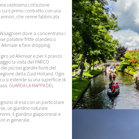
 una vastissima collezione
 cui il primo contratto con una
hn Lennon, che venne fabbricata
 a Waagplein dove si concentrano i
iose
patatine fritte
olandesi o
i Alkmaar e fare shopping.
giro ad Alkmaar e per il pranzo
aggio la visita del PARCO
 più bei giardini fioriti del
regione della Zuid-Holland. Ogni
rco si estende su una superficie di
assi.
GUARDA LA MAPPA DEL
 ognuno di essi con un particolare
lese, un giardino naturale
renni, il giardino giapponese e
iori in generale.