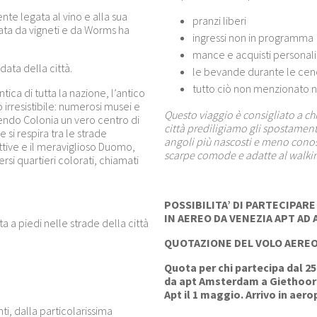
nte legata al vino e alla sua
pranzi liberi
ata da vigneti e da Worms ha
ingressi non in programma
mance e acquisti personali
ata della città.
le bevande durante le cen
tutto ciò non menzionato 
tica di tutta la nazione, l’antico
irresistibile: numerosi musei e
Questo viaggio è consigliato a ch
dendo Colonia un vero centro di
città prediligiamo gli spostament
e si respira tra le strade
angoli più nascosti e meno cono
attive e il meraviglioso Duomo,
scarpe comode e adatte al walking
si quartieri colorati, chiamati
POSSIBILITA’ DI PARTECIPARE
IN AEREO DA VENEZIA APT AD
ta a piedi nelle strade della città
QUOTAZIONE DEL VOLO AEREO
Quota per chi partecipa dal 25
da apt Amsterdam a Giethoorn
Apt il 1 maggio. Arrivo in ae
ti, dalla particolarissima