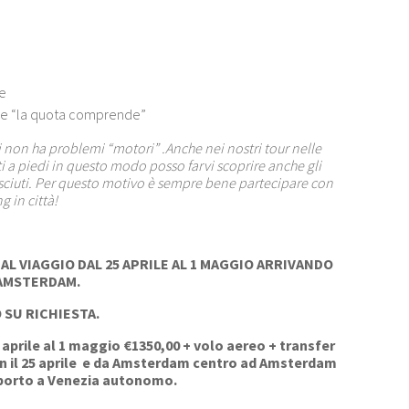
e
ne “la quota comprende”
i non ha problemi “motori” .Anche nei nostri tour nelle
i a piedi in questo modo posso farvi scoprire anche gli
sciuti. Per questo motivo è sempre bene partecipare con
 in città!
 AL VIAGGIO DAL 25 APRILE AL 1 MAGGIO ARRIVANDO
 AMSTERDAM.
 SU RICHIESTA.
 aprile al 1 maggio €1350,00 + volo aereo + transfer
 il 25 aprile e da Amsterdam centro ad Amsterdam
roporto a Venezia autonomo.