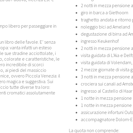
2 notti in mezza pensione
giro in barca a Giethoorn
traghetto andata e ritorn
mpo libero per passeggiare in
noleggio bici ad Ameland
degustazione di birra ad 
ingresso Keukenhof
n libro delle favole. E’ senza
pa: vanta infatti un esteso
2 notti in mezza pensione 
 sue stradine acciottolate, i
visita guidata di L’Aia e Delft
io, colorate e caratteristiche, le
visita guidata di Volendam
ro incredibile di scorci
2 mezze giornate di visit
lo, ai piedi del massiccio
ice, ovvero Piccola Venezia: il
3 notti in mezza pensione
ro magica e suggestiva. Sui
crociera sui canali ad Ams
ccio tutte diverse tra loro:
ingresso al Castello di Haar
enti cromatici assolutamente
1 notte in mezza pensione
1 notte in mezza pensione
assicurazione infortuni Out
accompagnatore Dolom-Ea
La quota non comprende: