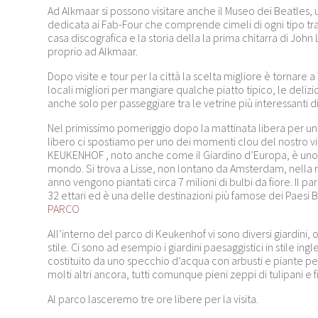
Ad Alkmaar si possono visitare anche il
Museo dei Beatles
,
dedicata ai Fab-Four che comprende cimeli di ogni tipo tra
casa discografica e la storia della la prima chitarra di Jo
proprio ad Alkmaar.
Dopo visite e tour per la città la scelta migliore è tornare
locali migliori per mangiare qualche piatto tipico, le deliz
anche solo per passeggiare tra le vetrine più interessanti d
Nel primissimo pomeriggio dopo la mattinata libera per un 
libero ci spostiamo per uno dei momenti clou del nostro vi
KEUKENHOF , noto anche come il Giardino d’Europa, è uno dei
mondo. Si trova a Lisse, non lontano da Amsterdam, nella 
anno vengono piantati circa 7 milioni di bulbi da fiore. Il pa
32 ettari ed è una delle destinazioni più famose dei Paesi B
PARCO
All’interno del parco di Keukenhof vi sono diversi giardini,
stile. Ci sono ad esempio i giardini paesaggistici in stile ing
costituito da uno specchio d’acqua con arbusti e piante pe
molti altri ancora, tutti comunque pieni zeppi di tulipani e f
Al parco lasceremo tre ore libere per la visita.