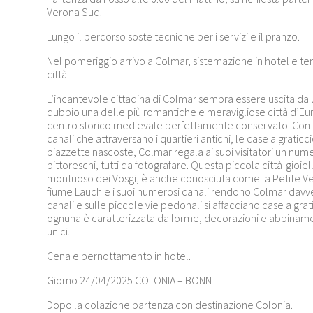
Verona Sud.
Lungo il percorso soste tecniche per i servizi e il pranzo.
Nel pomeriggio arrivo a Colmar, sistemazione in hotel e te
città.
L’incantevole cittadina di Colmar sembra essere uscita da u
dubbio una delle più romantiche e meravigliose città d’Euro
centro storico medievale perfettamente conservato. Con le
canali che attraversano i quartieri antichi, le case a graticc
piazzette nascoste, Colmar regala ai suoi visitatori un nume
pittoreschi, tutti da fotografare. Questa piccola città-gioiel
montuoso dei Vosgi, è anche conosciuta come la Petite Ven
fiume Lauch e i suoi numerosi canali rendono Colmar davve
canali e sulle piccole vie pedonali si affacciano case a grati
ognuna è caratterizzata da forme, decorazioni e abbinam
unici.
Cena e pernottamento in hotel.
Giorno 24/04/2025 COLONIA – BONN
Dopo la colazione partenza con destinazione Colonia.