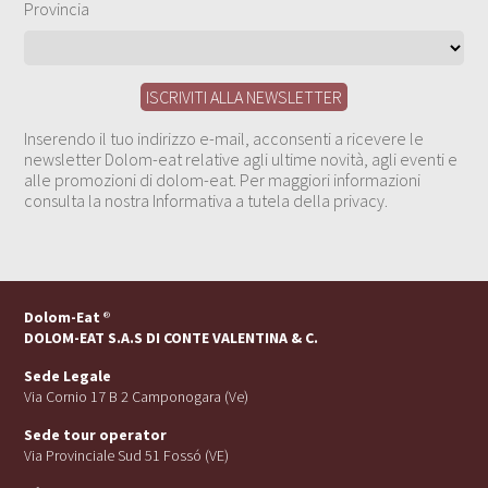
Provincia
Inserendo il tuo indirizzo e-mail, acconsenti a ricevere le
newsletter Dolom-eat relative agli ultime novità, agli eventi e
alle promozioni di dolom-eat. Per maggiori informazioni
consulta la nostra Informativa a tutela della privacy.
Dolom-Eat
®
DOLOM-EAT S.A.S DI CONTE VALENTINA & C.
Sede Legale
Via Cornio 17 B 2 Camponogara (Ve)
Sede tour operator
Via Provinciale Sud 51 Fossó (VE)