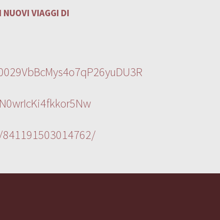
 NUOVI VIAGGI DI
l/0029VbBcMys4o7qP26yuDU3R
N0wrIcKi4fkkor5Nw
s/841191503014762/