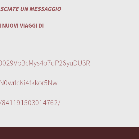
ASCIATE UN MESSAGGIO
 NUOVI VIAGGI DI
l/0029VbBcMys4o7qP26yuDU3R
N0wrIcKi4fkkor5Nw
s/841191503014762/