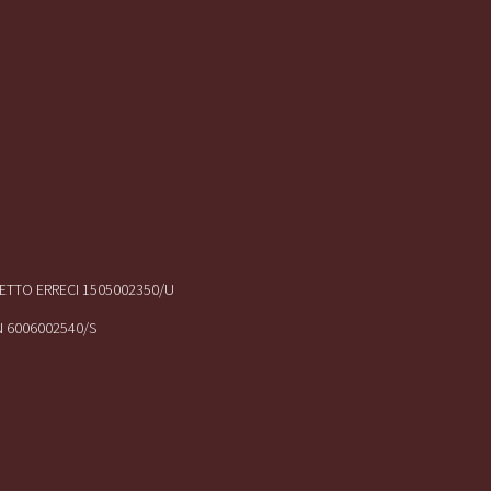
IRETTO ERRECI 1505002350/U
N 6006002540/S