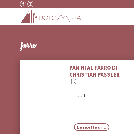
Vai al contenuto
farro
PANINI AL FARRO DI
CHRISTIAN PASSLER
[...]
LEGGI DI ...
Le ricette di ...