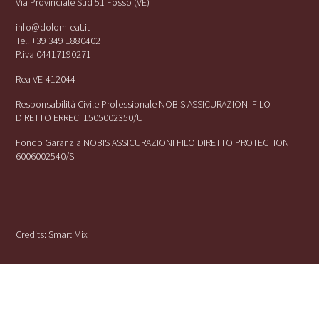
Via Provinciale Sud 51 Fossó (VE)
info@dolom-eat.it
Tel. +39 349 1880402
P.iva 04417190271
Rea VE-412044
Responsabilità Civile Professionale NOBIS ASSICURAZIONI FILO
DIRETTO ERRECI 1505002350/U
Fondo Garanzia NOBIS ASSICURAZIONI FILO DIRETTO PROTECTION
6006002540/S
Credits:
Smart Mix