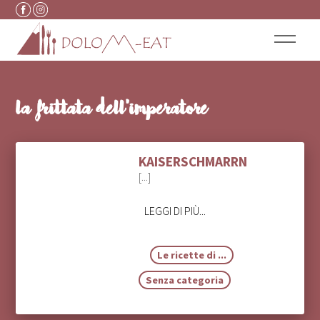
Vai al contenuto
la frittata dell’imperatore
KAISERSCHMARRN
[...]
LEGGI DI PIÙ...
Le ricette di ...
Senza categoria