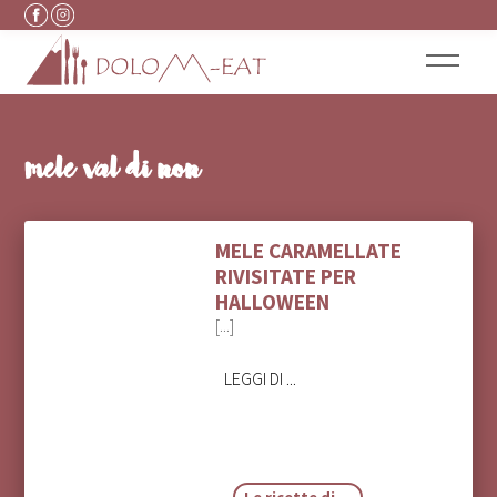
Vai al contenuto
mele val di non
MELE CARAMELLATE
RIVISITATE PER
HALLOWEEN
[...]
LEGGI DI ...
Le ricette di ...