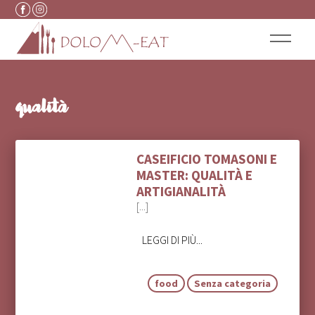
Vai al contenuto
qualità
CASEIFICIO TOMASONI E
MASTER: QUALITÀ E
ARTIGIANALITÀ
[...]
LEGGI DI PIÙ...
food
Senza categoria