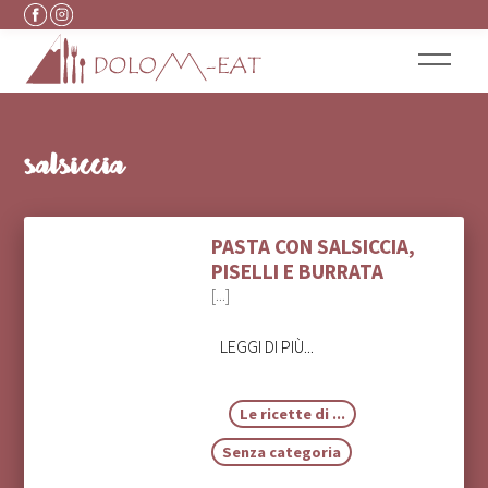
Vai al contenuto
salsiccia
PASTA CON SALSICCIA,
PISELLI E BURRATA
[...]
LEGGI DI PIÙ...
Le ricette di ...
Senza categoria