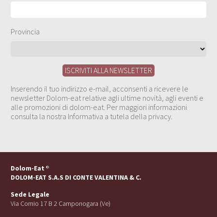
Provincia
Inserendo il tuo indirizzo e-mail, acconsenti a ricevere le
newsletter Dolom-eat relative agli ultime novità, agli eventi e
alle promozioni di dolom-eat. Per maggiori informazioni
consulta la nostra Informativa a tutela della privacy.
Dolom-Eat
®
DOLOM-EAT S.A.S DI CONTE VALENTINA & C.
Sede Legale
Via Cornio 17 B 2 Camponogara (Ve)