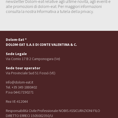
newsletter Dolom-eat relative agli ultime novità, agli eventi e
alle promozioni di dolom-eat. Per maggiori informazioni
consulta la nostra Informativa a tutela della privacy.
Dolom-Eat
®
DOLOM-EAT S.A.S DI CONTE VALENTINA & C.
Sede Legale
Via Cornio 17 B 2 Camponogara (Ve)
Sede tour operator
Via Provinciale Sud 51 Fossó (VE)
info@dolom-eat.it
Tel. +39 349 1880402
P.iva 04417190271
Rea VE-412044
Responsabilità Civile Professionale NOBIS ASSICURAZIONI FILO
DIRETTO ERRECI 1505002350/U