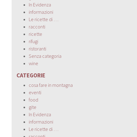
In Evidenza
informazioni
Le ricette di …
racconti
ricette
rifugi
ristoranti
Senza categoria
wine
CATEGORIE
cosa fare in montagna
eventi
food
gite
In Evidenza
informazioni
Le ricette di …
racconti