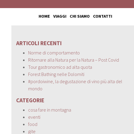
HOME
VIAGGI
CHI SIAMO
CONTATTI
ARTICOLI RECENTI
Norme di comportamento
Ritornare alla Natura per la Natura – Post Covid
Tour gastronomico ad alta quota
Forest Bathing nelle Dolomiti
#pordoiwine, la degustazione di vino più alta del
mondo
CATEGORIE
cosa fare in montagna
eventi
food
gite