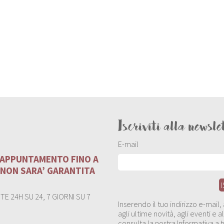
Iscriviti alla newsle
E-mail
U APPUNTAMENTO FINO A
 NON SARA’ GARANTITA
E 24H SU 24, 7 GIORNI SU 7
Inserendo il tuo indirizzo e-mail
agli ultime novità, agli eventi e
consulta la nostra Informativa a t