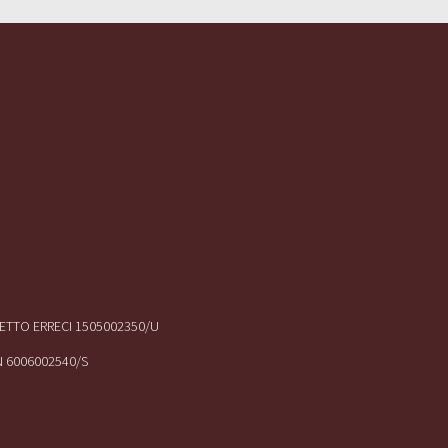
IRETTO ERRECI 1505002350/U
N 6006002540/S