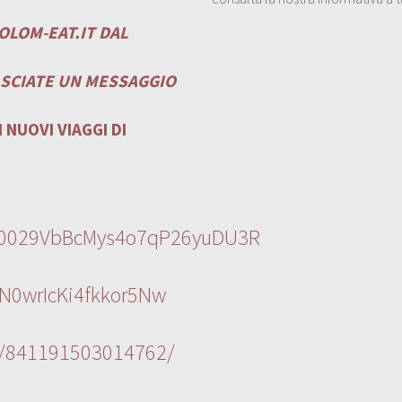
OLOM-EAT.IT
DAL
ASCIATE UN MESSAGGIO
 NUOVI VIAGGI DI
l/0029VbBcMys4o7qP26yuDU3R
N0wrIcKi4fkkor5Nw
s/841191503014762/