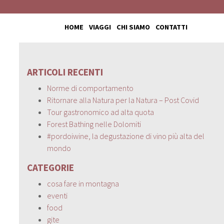
HOME
VIAGGI
CHI SIAMO
CONTATTI
ARTICOLI RECENTI
Norme di comportamento
Ritornare alla Natura per la Natura – Post Covid
Tour gastronomico ad alta quota
Forest Bathing nelle Dolomiti
#pordoiwine, la degustazione di vino più alta del
mondo
CATEGORIE
cosa fare in montagna
eventi
food
gite