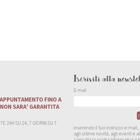
Iscriviti alla newsle
E-mail
U APPUNTAMENTO FINO A
 NON SARA’ GARANTITA
E 24H SU 24, 7 GIORNI SU 7
Inserendo il tuo indirizzo e-mail
agli ultime novità, agli eventi e
consulta la nostra Informativa a t