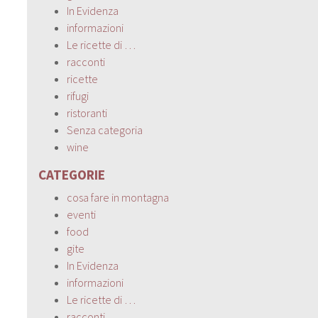
In Evidenza
informazioni
Le ricette di …
racconti
ricette
rifugi
ristoranti
Senza categoria
wine
CATEGORIE
cosa fare in montagna
eventi
food
gite
In Evidenza
informazioni
Le ricette di …
racconti