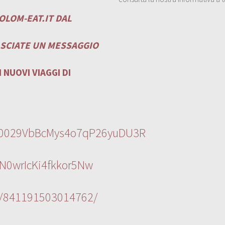
OLOM-EAT.IT
DAL
ASCIATE UN MESSAGGIO
 NUOVI VIAGGI DI
l/0029VbBcMys4o7qP26yuDU3R
N0wrIcKi4fkkor5Nw
s/841191503014762/