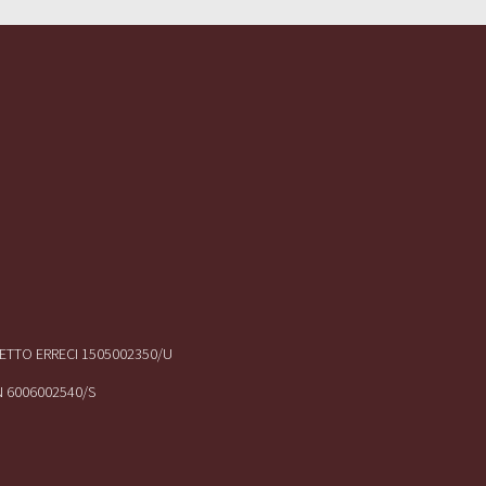
IRETTO ERRECI 1505002350/U
N 6006002540/S