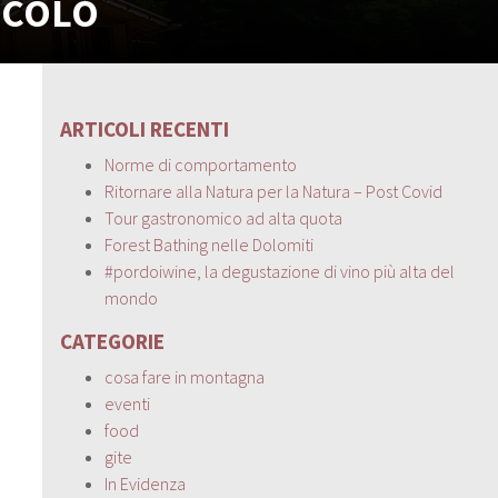
NICOLÓ
ARTICOLI RECENTI
Norme di comportamento
Ritornare alla Natura per la Natura – Post Covid
Tour gastronomico ad alta quota
Forest Bathing nelle Dolomiti
#pordoiwine, la degustazione di vino più alta del
mondo
CATEGORIE
cosa fare in montagna
eventi
food
gite
In Evidenza