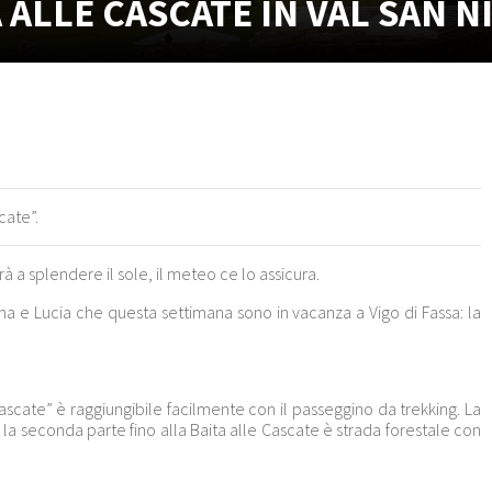
 ALLE CASCATE IN VAL SAN 
cate”.
 a splendere il sole, il meteo ce lo assicura.
ina e Lucia che questa settimana sono in vacanza a Vigo di Fassa: la
scate” è raggiungibile facilmente con il passeggino da trekking. La
, la seconda parte fino alla Baita alle Cascate è strada forestale con