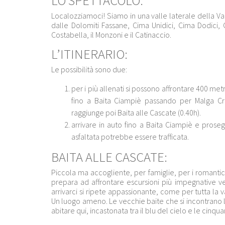
LO SPETTACOLO:
Localozziamoci! Siamo in una valle laterale della Val
dalle Dolomiti Fassane, Cima Unidici, Cima Dodici,
Costabella, il Monzoni e il Catinaccio.
L’ITINERARIO:
Le possibilità sono due:
per i più allenati si possono affrontare 400 metr
fino a Baita Ciampiè passando per Malga Croc
raggiunge poi Baita alle Cascate (0.40h).
arrivare in auto fino a Baita Ciampiè e prose
asfaltata potrebbe essere trafficata.
BAITA ALLE CASCATE:
Piccola ma accogliente, per famiglie, per i romantici
prepara ad affrontare escursioni più impegnative ve
arrivarci si ripete appassionante, come per tutta la v
Un luogo ameno. Le vecchie baite che si incontrano l
abitare qui, incastonata tra il blu del cielo e le cinqu