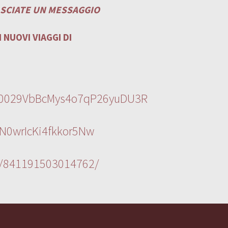
ASCIATE UN MESSAGGIO
 NUOVI VIAGGI DI
l/0029VbBcMys4o7qP26yuDU3R
N0wrIcKi4fkkor5Nw
s/841191503014762/