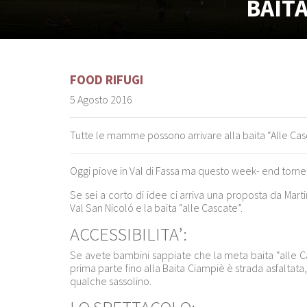
BAITA
FOOD
RIFUGI
5 Agosto 2016
Tutte le mamme possono arrivare alla baita “Alle Cas
Oggi piove in Val di Fassa ma questo week- end tornerà
Se sei a corto di idee ci arriva una proposta da Mart
Val San Nicoló e la baita “alle Cascate”.
ACCESSIBILITA’:
Se avete bambini sappiate che la meta baita “alle Ca
prima parte fino alla Baita Ciampiè è strada asfaltata
qualche sassolino.