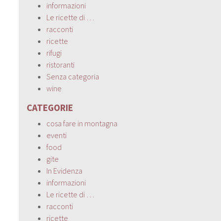
informazioni
Le ricette di …
racconti
ricette
rifugi
ristoranti
Senza categoria
wine
CATEGORIE
cosa fare in montagna
eventi
food
gite
In Evidenza
informazioni
Le ricette di …
racconti
ricette