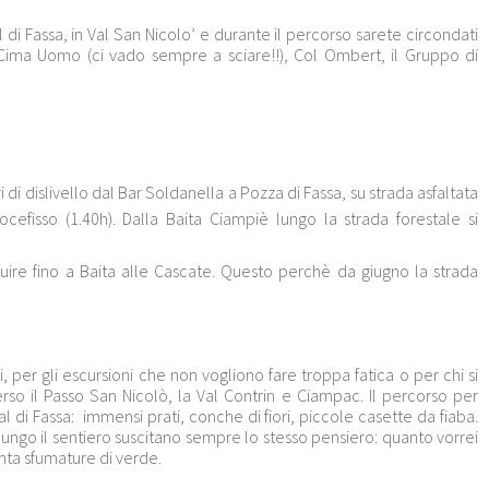
 di Fassa, in Val San Nicolo’ e durante il percorso sarete circondati
 Cima Uomo (ci vado sempre a sciare!!), Col Ombert, il Gruppo di
i di dislivello dal Bar Soldanella a Pozza di Fassa, su strada asfaltata
efisso (1.40h). Dalla Baita Ciampiè lungo la strada forestale si
guire fino a Baita alle Cascate. Questo perchè da giugno la strada
, per gli escursioni che non vogliono fare troppa fatica o per chi si
rso il Passo San Nicolò, la Val Contrin e Ciampac. Il percorso per
al di Fassa: immensi prati, conche di fiori, piccole casette da fiaba.
ungo il sentiero suscitano sempre lo stesso pensiero: quanto vorrei
anta sfumature di verde.