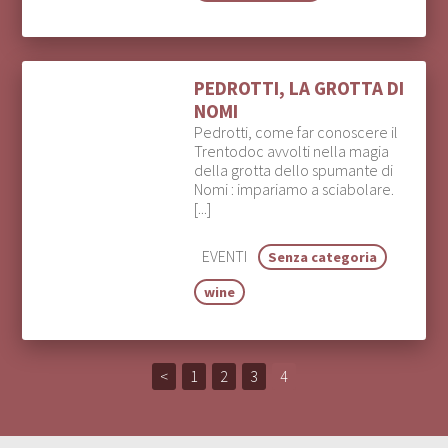
PEDROTTI, LA GROTTA DI
NOMI
Pedrotti, come far conoscere il
Trentodoc avvolti nella magia
della grotta dello spumante di
Nomi : impariamo a sciabolare.
[...]
EVENTI
Senza categoria
wine
<
1
2
3
4