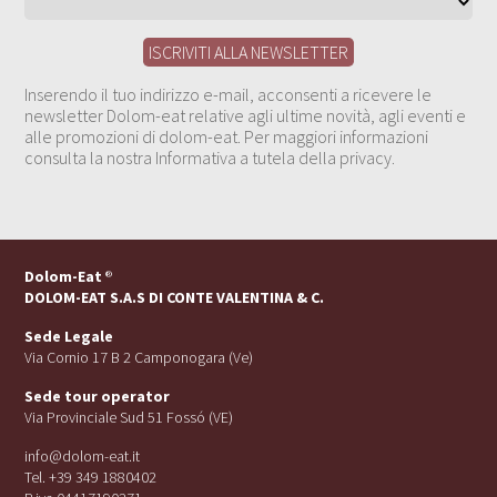
Inserendo il tuo indirizzo e-mail, acconsenti a ricevere le
newsletter Dolom-eat relative agli ultime novità, agli eventi e
alle promozioni di dolom-eat. Per maggiori informazioni
consulta la nostra Informativa a tutela della privacy.
Dolom-Eat
®
DOLOM-EAT S.A.S DI CONTE VALENTINA & C.
Sede Legale
Via Cornio 17 B 2 Camponogara (Ve)
Sede tour operator
Via Provinciale Sud 51 Fossó (VE)
info@dolom-eat.it
Tel. +39 349 1880402