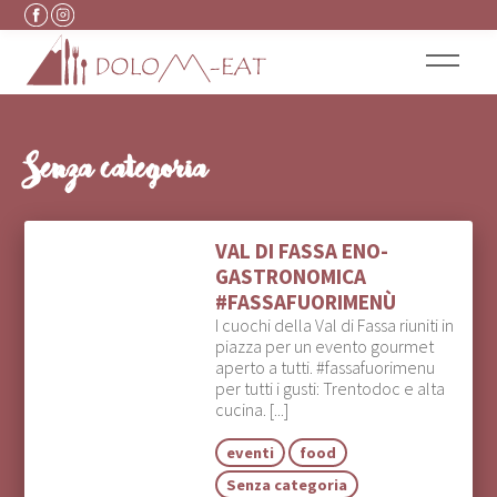
Vai al contenuto
Senza categoria
VAL DI FASSA ENO-
GASTRONOMICA
#FASSAFUORIMENÙ
I cuochi della Val di Fassa riuniti in
piazza per un evento gourmet
aperto a tutti. #fassafuorimenu
per tutti i gusti: Trentodoc e alta
cucina. [...]
eventi
food
Senza categoria