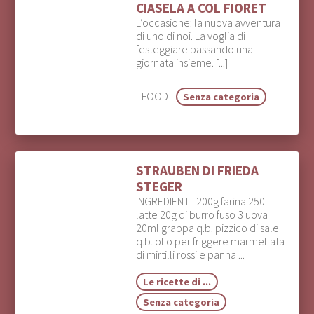
CIASELA A COL FIORET
L’occasione: la nuova avventura
di uno di noi. La voglia di
festeggiare passando una
giornata insieme. [...]
FOOD
Senza categoria
STRAUBEN DI FRIEDA
STEGER
INGREDIENTI: 200g farina 250
latte 20g di burro fuso 3 uova
20ml grappa q.b. pizzico di sale
q.b. olio per friggere marmellata
di mirtilli rossi e panna ...
Le ricette di ...
Senza categoria