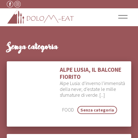
Vai al contenuto
Senza categoria
ALPE LUSIA, IL BALCONE
FIORITO
Alpe Lusia: d’inverno l’immensità
della neve; d’estate le mille
sfumature di verde. [...]
FOOD
Senza categoria