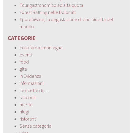
Tour gastronomico ad alta quota
Forest Bathing nelle Dolomiti
#pordoiwine, la degustazione di vino più alta del
mondo
CATEGORIE
cosa fare in montagna
eventi
food
gite
In Evidenza
informazioni
Le ricette di …
racconti
ricette
rifugi
ristoranti
Senza categoria