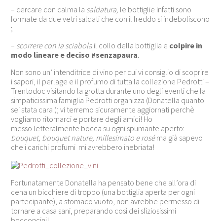
– cercare con calma la
saldatura,
le bottiglie infatti sono
formate da due vetri saldati che con il freddo si indeboliscono
;
–
scorrere con la sciabola
il collo della bottiglia e
colpire in
modo lineare e deciso #senzapaura
.
Non sono un’ intenditrice di vino per cui vi consiglio di scoprire
i sapori, il perlage e il profumo di tutta la collezione Pedrotti –
Trentodoc visitando la grotta durante uno degli eventi che la
simpaticissima famiglia Pedrotti organizza (Donatella quanto
sei stata cara!); vi terremo sicuramente aggiornati perchè
vogliamo ritornarci e portare degli amici! Ho
messo letteralmente bocca su ogni spumante aperto:
bouquet, bouquet nature, millesimato e rosé
ma già sapevo
che i carichi profumi mi avrebbero inebriata!
Fortunatamente Donatella ha pensato bene che all’ora di
cena un bicchiere di troppo (una bottiglia aperta per ogni
partecipante), a stomaco vuoto, non avrebbe permesso di
tornare a casa sani, preparando così dei sfiziosissimi
bocconcini!