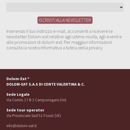
Inserendo il tuo indirizzo e-mail, acconsenti a ricevere le
newsletter Dolom-eat relative agli ultime novità, agli eventi e
alle promozioni di dolom-eat. Per maggiori informazioni
consulta la nostra Informativa a tutela della privacy.
Dolom-Eat
®
DOLOM-EAT S.A.S DI CONTE VALENTINA & C.
Sede Legale
Via Cornio 17 B 2 Camponogara (Ve)
Sede tour operator
Via Provinciale Sud 51 Fossó (VE)
info@dolom-eat.it