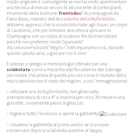
modo originale e coinvolgente se non facendo sperimentare
una tecnica di mezzo secolo fa ad una elite di partecipanti
innamorati delle bollicine
Trentodoc
? Accompagnati da
Fabio Bassi, maestro dell’
Accademia della Muffa Nobile
,
abbiamo appreso che la
sciabolata
risale agli Ussari, un corpo
di cavalleria, che per brindare alla vittoria aprivano lo
Champagne con un colpo di sciabola. Ma da bravi italiani
perchè non preferire i nostri Spumanti?
#SciabolarePedrottiE’Meglio
! Tutti impariamo così, durante
questo sabato sera, a giocare con il vino!
E adesso vi spiego la metodologia ottimale per una
sciabolata
scenica impartita dall’Accademia del Sabrage
(da notare che prima di questo piccolo corso il risultato della
mia sciabolata non è stato dei migliori ..a voi l’immaginazione):
– utilizzare una
bottiglia fredda
, non ghiacciata,
a temperatura di circa 4° e inserirla per circa 30 minuti in una
glacette, ovviamente piena di ghiaccio;
– togliere tutto l’involucro e aprire la gabbietta;
– chiudere la gabbietta al primo anello se la si vuole
conservare dopo la sciabolata assieme al tappo;