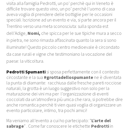
visita alla famiglia Pedrotti, un po’ perchè qui in Veneto è
difficile trovare questo vino, un po’ perchè l’uomo di casa
aveva voglia di prendere delle bottiglie per le occasioni
speciali. Iscrizione ad un evento e via, si parte ancora per il
Trentino verso una meta sconosciuta: s
ulla sponda est
dell’Adige,
Nomi,
che
spicca per le sue tipiche mura a secco
in pietra, ne sono rimasta affascinata quanto la sera si sono
illuminate! Questo piccolo centro medioevale è circondato
da case rurali e vigne che testimoniano la vocazione del
paese: la viticoltura.
Pedrotti Spumanti
si sposa perfettamente con il contesto
circostante e la sua
#grottadellospumante
ne è diventata
la punta di diamante: racchiusa dalle fresche pareti rocciose
naturali, la grotta è un luogo suggestivo non solo per la
maturazione dei vini ma per l’organizzazione di eventi
coccolati da un’atmosfera più unica che rara, si potrebbe dire
anche romantica perchè ti vien quasi voglia di organizzare un
evento particolare, intimo, tra pochi amici!
Ma veniamo all’evento a cui ho partecipato: “
L’arte del
sabrage
” . Come far conoscere le etichette
Pedrotti
in