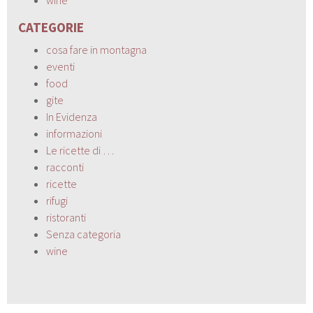
wine
CATEGORIE
cosa fare in montagna
eventi
food
gite
In Evidenza
informazioni
Le ricette di …
racconti
ricette
rifugi
ristoranti
Senza categoria
wine