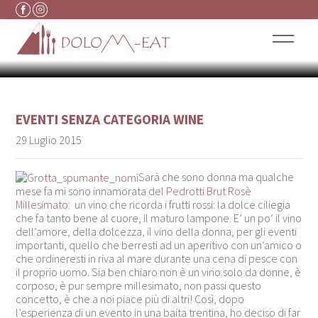
PEDROTTI, LA GROTTA DI
Vai al contenuto
NOMI
EVENTI
SENZA CATEGORIA
WINE
29 Luglio 2015
Sarà che sono donna ma qualche
mese fa mi sono innamorata del
Pedrotti Brut Rosè
Millesimato
: un vino che ricorda i frutti rossi: la dolce ciliegia
che fa tanto bene al cuore, il maturo lampone. E’ un po’ il vino
dell’amore, della dolcezza, il vino della donna, per gli eventi
importanti, quello che berresti ad un aperitivo con un’amico o
che ordineresti in riva al mare durante una cena di pesce con
il proprio uomo. Sia ben chiaro non è un vino solo da donne, è
corposo, è pur sempre millesimato, non passi questo
concetto, è che a noi piace più di altri! Così, dopo
l’esperienza di un evento in una baita trentina, ho deciso di far