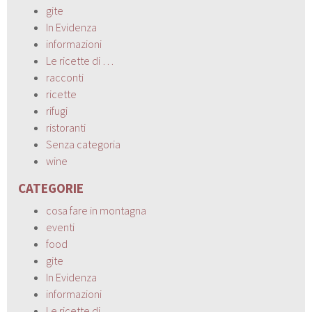
gite
In Evidenza
informazioni
Le ricette di …
racconti
ricette
rifugi
ristoranti
Senza categoria
wine
CATEGORIE
cosa fare in montagna
eventi
food
gite
In Evidenza
informazioni
Le ricette di …