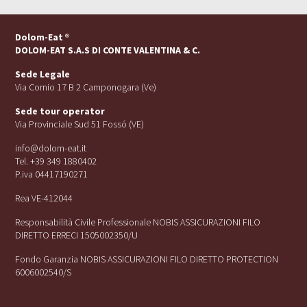
Dolom-Eat
®
DOLOM-EAT S.A.S DI CONTE VALENTINA & C.
Sede Legale
Via Cornio 17 B 2 Camponogara (Ve)
Sede tour operator
Via Provinciale Sud 51 Fossó (VE)
info@dolom-eat.it
Tel. +39 349 1880402
P.iva 04417190271
Rea VE-412044
Responsabilità Civile Professionale NOBIS ASSICURAZIONI FILO
DIRETTO ERRECI 1505002350/U
Fondo Garanzia NOBIS ASSICURAZIONI FILO DIRETTO PROTECTION
6006002540/S