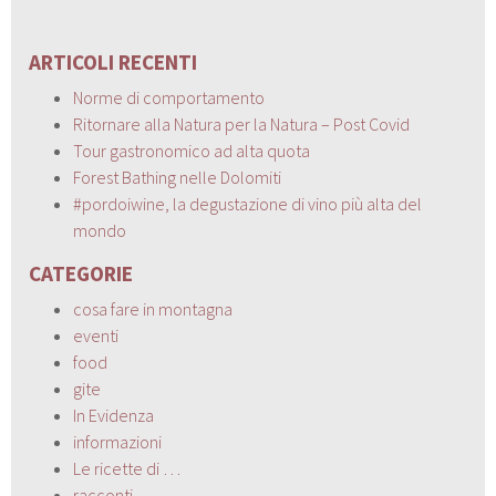
ARTICOLI RECENTI
Norme di comportamento
Ritornare alla Natura per la Natura – Post Covid
Tour gastronomico ad alta quota
Forest Bathing nelle Dolomiti
#pordoiwine, la degustazione di vino più alta del
mondo
CATEGORIE
cosa fare in montagna
eventi
food
gite
In Evidenza
informazioni
Le ricette di …
racconti