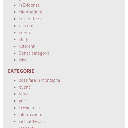
In Evidenza
informazioni
Le ricette di …
racconti
ricette
rifugi
ristoranti
Senza categoria
wine
CATEGORIE
cosa fare in montagna
eventi
food
gite
In Evidenza
informazioni
Le ricette di …
racconti