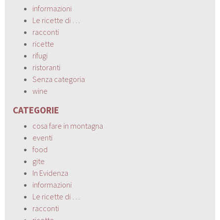
informazioni
Le ricette di …
racconti
ricette
rifugi
ristoranti
Senza categoria
wine
CATEGORIE
cosa fare in montagna
eventi
food
gite
In Evidenza
informazioni
Le ricette di …
racconti
ricette