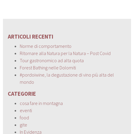
ARTICOLI RECENTI
Norme di comportamento
Ritornare alla Natura per la Natura – Post Covid
Tour gastronomico ad alta quota
Forest Bathing nelle Dolomiti
#pordoiwine, la degustazione di vino più alta del
mondo
CATEGORIE
cosa fare in montagna
eventi
food
gite
In Evidenza