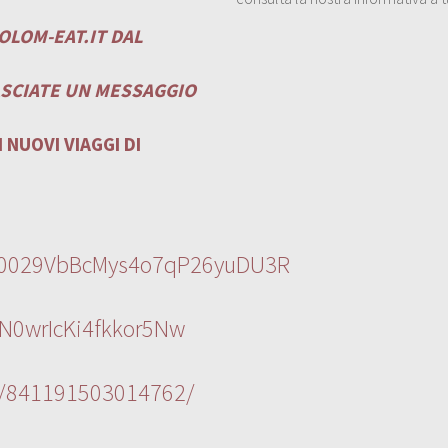
OLOM-EAT.IT
DAL
ASCIATE UN MESSAGGIO
 NUOVI VIAGGI DI
l/0029VbBcMys4o7qP26yuDU3R
N0wrIcKi4fkkor5Nw
s/841191503014762/