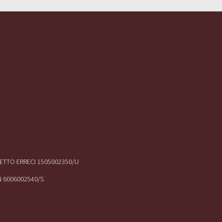
IRETTO ERRECI 1505002350/U
N 6006002540/S