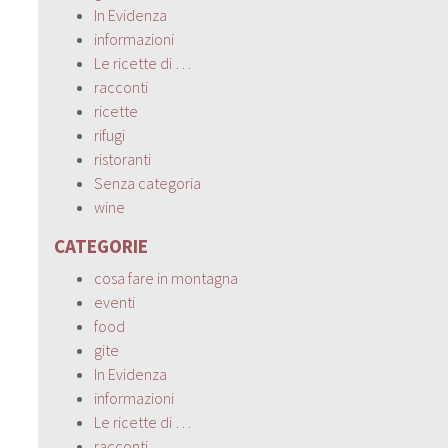
In Evidenza
informazioni
Le ricette di …
racconti
ricette
rifugi
ristoranti
Senza categoria
wine
CATEGORIE
cosa fare in montagna
eventi
food
gite
In Evidenza
informazioni
Le ricette di …
racconti