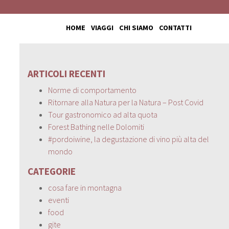
HOME
VIAGGI
CHI SIAMO
CONTATTI
ARTICOLI RECENTI
Norme di comportamento
Ritornare alla Natura per la Natura – Post Covid
Tour gastronomico ad alta quota
Forest Bathing nelle Dolomiti
#pordoiwine, la degustazione di vino più alta del
mondo
CATEGORIE
cosa fare in montagna
eventi
food
gite