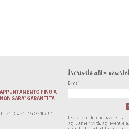
Iscriviti alla newsle
E-mail
U APPUNTAMENTO FINO A
 NON SARA’ GARANTITA
E 24H SU 24, 7 GIORNI SU 7
Inserendo il tuo indirizzo e-mail
agli ultime novità, agli eventi e
consulta la nostra Informativa a t