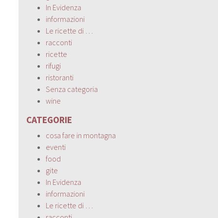
In Evidenza
informazioni
Le ricette di …
racconti
ricette
rifugi
ristoranti
Senza categoria
wine
CATEGORIE
cosa fare in montagna
eventi
food
gite
In Evidenza
informazioni
Le ricette di …
racconti