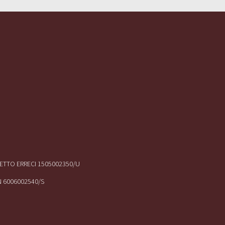
IRETTO ERRECI 1505002350/U
N 6006002540/S