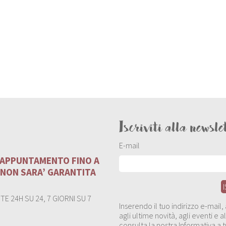
Iscriviti alla newsle
E-mail
U APPUNTAMENTO FINO A
 NON SARA’ GARANTITA
E 24H SU 24, 7 GIORNI SU 7
Inserendo il tuo indirizzo e-mail
agli ultime novità, agli eventi e
consulta la nostra Informativa a t