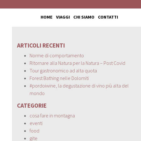
HOME
VIAGGI
CHI SIAMO
CONTATTI
ARTICOLI RECENTI
Norme di comportamento
Ritornare alla Natura per la Natura – Post Covid
Tour gastronomico ad alta quota
Forest Bathing nelle Dolomiti
#pordoiwine, la degustazione di vino più alta del
mondo
CATEGORIE
cosa fare in montagna
eventi
food
gite