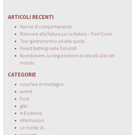
ARTICOLI RECENTI
Norme di comportamento
Ritornare alla Natura per la Natura – Post Covid
Tour gastronomico ad alta quota
Forest Bathing nelle Dolomiti
#pordoiwine, la degustazione di vino più alta del
mondo
CATEGORIE
cosa fare in montagna
eventi
food
gite
In Evidenza
informazioni
Le ricette di …
racconti