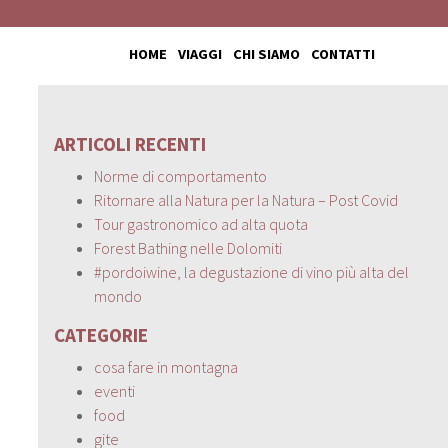
HOME
VIAGGI
CHI SIAMO
CONTATTI
ARTICOLI RECENTI
Norme di comportamento
Ritornare alla Natura per la Natura – Post Covid
Tour gastronomico ad alta quota
Forest Bathing nelle Dolomiti
#pordoiwine, la degustazione di vino più alta del
mondo
CATEGORIE
cosa fare in montagna
eventi
food
gite