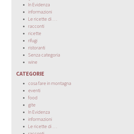
In Evidenza
informazioni
Le ricette di …
racconti
ricette
rifugi
ristoranti
Senza categoria
wine
CATEGORIE
cosa fare in montagna
eventi
food
gite
In Evidenza
informazioni
Le ricette di …
racconti