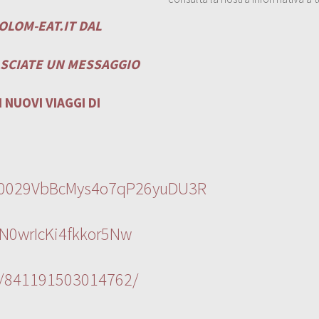
OLOM-EAT.IT
DAL
ASCIATE UN MESSAGGIO
 NUOVI VIAGGI DI
l/0029VbBcMys4o7qP26yuDU3R
N0wrIcKi4fkkor5Nw
s/841191503014762/