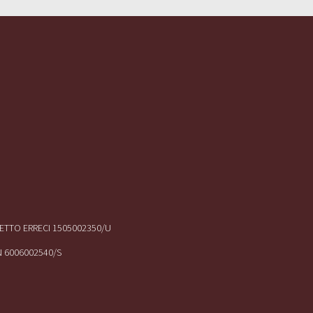
IRETTO ERRECI 1505002350/U
N 6006002540/S