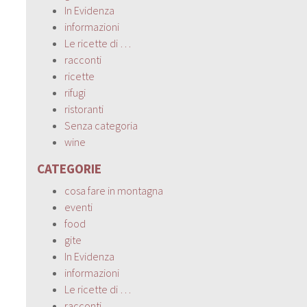
In Evidenza
informazioni
Le ricette di …
racconti
ricette
rifugi
ristoranti
Senza categoria
wine
CATEGORIE
cosa fare in montagna
eventi
food
gite
In Evidenza
informazioni
Le ricette di …
racconti