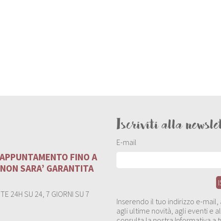
Iscriviti alla newsle
E-mail
U APPUNTAMENTO FINO A
 NON SARA’ GARANTITA
E 24H SU 24, 7 GIORNI SU 7
Inserendo il tuo indirizzo e-mail
agli ultime novità, agli eventi e
consulta la nostra Informativa a t