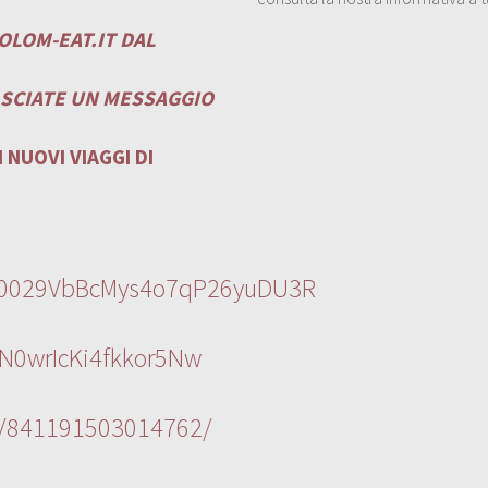
OLOM-EAT.IT
DAL
ASCIATE UN MESSAGGIO
 NUOVI VIAGGI DI
l/0029VbBcMys4o7qP26yuDU3R
N0wrIcKi4fkkor5Nw
s/841191503014762/