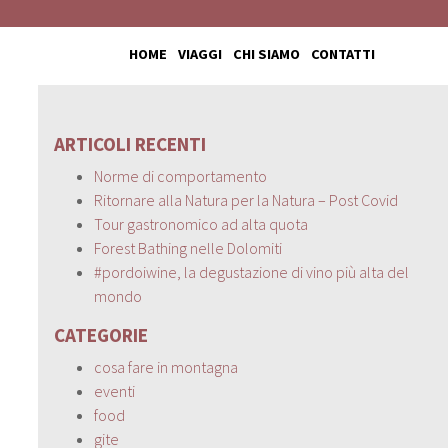
HOME
VIAGGI
CHI SIAMO
CONTATTI
ARTICOLI RECENTI
Norme di comportamento
Ritornare alla Natura per la Natura – Post Covid
Tour gastronomico ad alta quota
Forest Bathing nelle Dolomiti
#pordoiwine, la degustazione di vino più alta del
mondo
CATEGORIE
cosa fare in montagna
eventi
food
gite