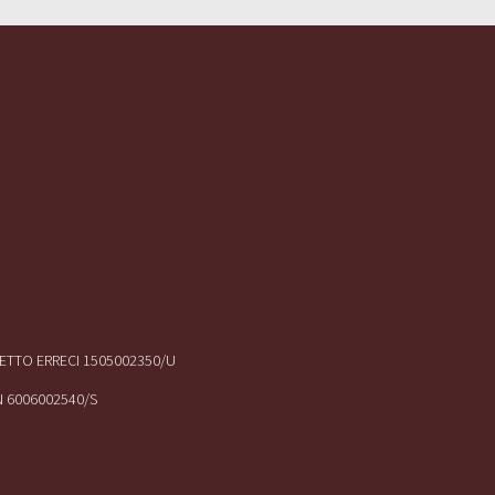
IRETTO ERRECI 1505002350/U
N 6006002540/S