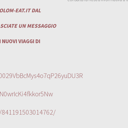
OLOM-EAT.IT
DAL
ASCIATE UN MESSAGGIO
 NUOVI VIAGGI DI
l/0029VbBcMys4o7qP26yuDU3R
N0wrIcKi4fkkor5Nw
s/841191503014762/