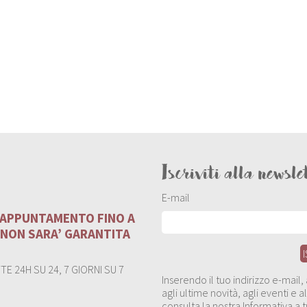
Iscriviti alla newsle
E-mail
U APPUNTAMENTO FINO A
 NON SARA’ GARANTITA
E 24H SU 24, 7 GIORNI SU 7
Inserendo il tuo indirizzo e-mail
agli ultime novità, agli eventi e
consulta la nostra Informativa a t