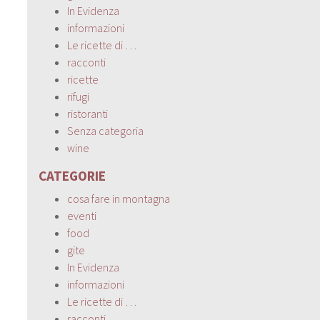
In Evidenza
informazioni
Le ricette di …
racconti
ricette
rifugi
ristoranti
Senza categoria
wine
CATEGORIE
cosa fare in montagna
eventi
food
gite
In Evidenza
informazioni
Le ricette di …
racconti