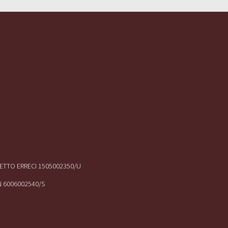
IRETTO ERRECI 1505002350/U
N 6006002540/S