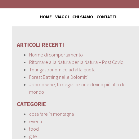
HOME
VIAGGI
CHI SIAMO
CONTATTI
ARTICOLI RECENTI
Norme di comportamento
Ritornare alla Natura per la Natura – Post Covid
Tour gastronomico ad alta quota
Forest Bathing nelle Dolomiti
#pordoiwine, la degustazione di vino più alta del
mondo
CATEGORIE
cosa fare in montagna
eventi
food
gite