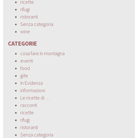
ricette
rifugi
ristoranti
Senza categoria
wine
CATEGORIE
cosa fare in montagna
eventi
food
gite
In Evidenza
informazioni
Le ricette di …
racconti
ricette
rifugi
ristoranti
Senza categoria