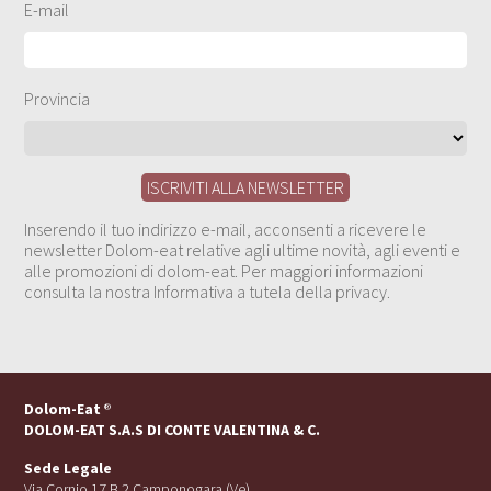
E-mail
Provincia
Inserendo il tuo indirizzo e-mail, acconsenti a ricevere le
newsletter Dolom-eat relative agli ultime novità, agli eventi e
alle promozioni di dolom-eat. Per maggiori informazioni
consulta la nostra Informativa a tutela della privacy.
Dolom-Eat
®
DOLOM-EAT S.A.S DI CONTE VALENTINA & C.
Sede Legale
Via Cornio 17 B 2 Camponogara (Ve)