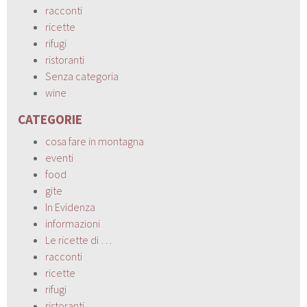
racconti
ricette
rifugi
ristoranti
Senza categoria
wine
CATEGORIE
cosa fare in montagna
eventi
food
gite
In Evidenza
informazioni
Le ricette di …
racconti
ricette
rifugi
ristoranti