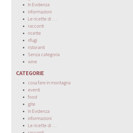
In Evidenza
informazioni
Le ricette di …
racconti
ricette
rifugi
ristoranti
Senza categoria
wine
CATEGORIE
cosa fare in montagna
eventi
food
gite
In Evidenza
informazioni
Le ricette di …
racconti