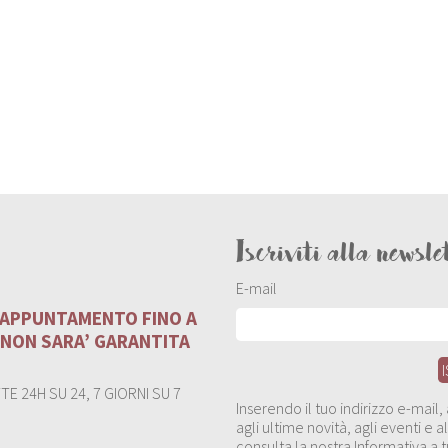
Iscriviti alla newsle
E-mail
U APPUNTAMENTO FINO A
 NON SARA’ GARANTITA
E 24H SU 24, 7 GIORNI SU 7
Inserendo il tuo indirizzo e-mail
agli ultime novità, agli eventi e
consulta la nostra Informativa a t