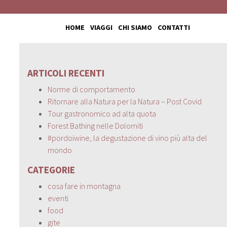
HOME
VIAGGI
CHI SIAMO
CONTATTI
ARTICOLI RECENTI
Norme di comportamento
Ritornare alla Natura per la Natura – Post Covid
Tour gastronomico ad alta quota
Forest Bathing nelle Dolomiti
#pordoiwine, la degustazione di vino più alta del
mondo
CATEGORIE
cosa fare in montagna
eventi
food
gite