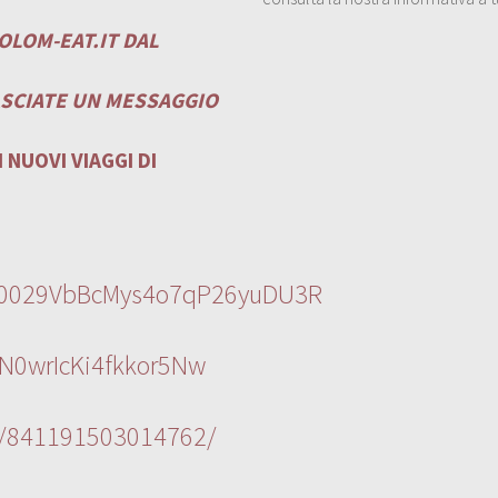
OLOM-EAT.IT
DAL
ASCIATE UN MESSAGGIO
 NUOVI VIAGGI DI
l/0029VbBcMys4o7qP26yuDU3R
N0wrIcKi4fkkor5Nw
s/841191503014762/