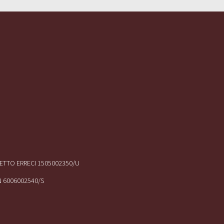
IRETTO ERRECI 1505002350/U
N 6006002540/S