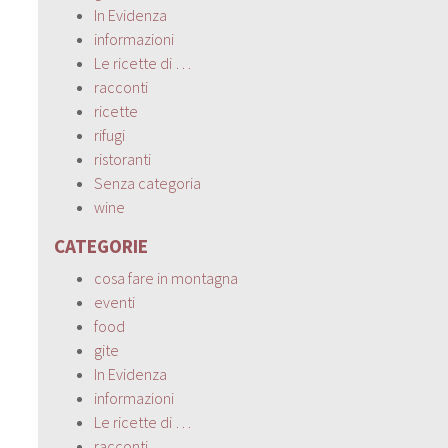
In Evidenza
informazioni
Le ricette di …
racconti
ricette
rifugi
ristoranti
Senza categoria
wine
CATEGORIE
cosa fare in montagna
eventi
food
gite
In Evidenza
informazioni
Le ricette di …
racconti