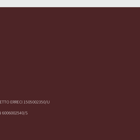
IRETTO ERRECI 1505002350/U
N 6006002540/S