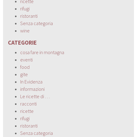
ricette
rifugi
ristoranti
Senza categoria
wine
CATEGORIE
cosa fare in montagna
eventi
food
gite
In Evidenza
informazioni
Le ricette di …
racconti
ricette
rifugi
ristoranti
Senza categoria