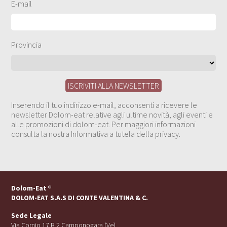
E-mail
Provincia
Inserendo il tuo indirizzo e-mail, acconsenti a ricevere le
newsletter Dolom-eat relative agli ultime novità, agli eventi e
alle promozioni di dolom-eat. Per maggiori informazioni
consulta la nostra Informativa a tutela della privacy.
Dolom-Eat
®
DOLOM-EAT S.A.S DI CONTE VALENTINA & C.
Sede Legale
Via Cornio 17 B 2 Camponogara (Ve)