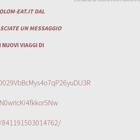
OLOM-EAT.IT
DAL
ASCIATE UN MESSAGGIO
 NUOVI VIAGGI DI
l/0029VbBcMys4o7qP26yuDU3R
N0wrIcKi4fkkor5Nw
s/841191503014762/