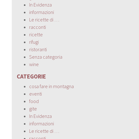
In Evidenza
informazioni
Le ricette di …
racconti
ricette
rifugi
ristoranti
Senza categoria
wine
CATEGORIE
cosa fare in montagna
eventi
food
gite
In Evidenza
informazioni
Le ricette di …
racconti