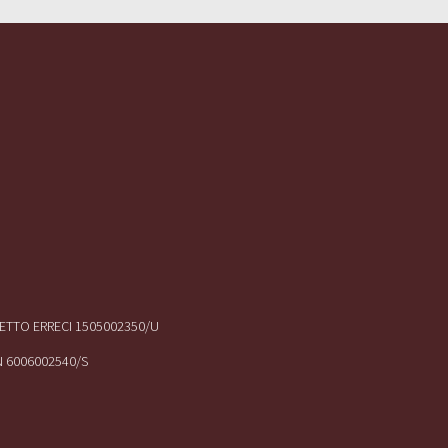
IRETTO ERRECI 1505002350/U
N 6006002540/S