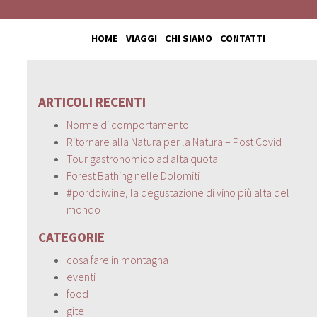
HOME
VIAGGI
CHI SIAMO
CONTATTI
ARTICOLI RECENTI
Norme di comportamento
Ritornare alla Natura per la Natura – Post Covid
Tour gastronomico ad alta quota
Forest Bathing nelle Dolomiti
#pordoiwine, la degustazione di vino più alta del
mondo
CATEGORIE
cosa fare in montagna
eventi
food
gite