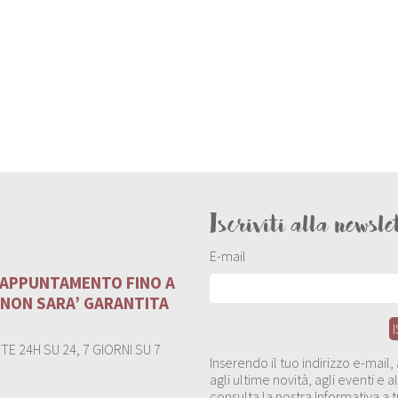
Iscriviti alla newsle
E-mail
U APPUNTAMENTO FINO A
 NON SARA’ GARANTITA
E 24H SU 24, 7 GIORNI SU 7
Inserendo il tuo indirizzo e-mail
agli ultime novità, agli eventi e
consulta la nostra Informativa a t