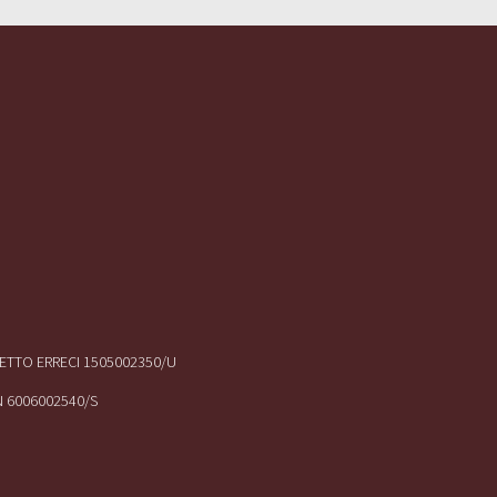
IRETTO ERRECI 1505002350/U
N 6006002540/S