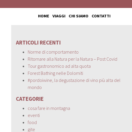
HOME
VIAGGI
CHI SIAMO
CONTATTI
ARTICOLI RECENTI
Norme di comportamento
Ritornare alla Natura per la Natura – Post Covid
Tour gastronomico ad alta quota
Forest Bathing nelle Dolomiti
#pordoiwine, la degustazione di vino più alta del
mondo
CATEGORIE
cosa fare in montagna
eventi
food
gite