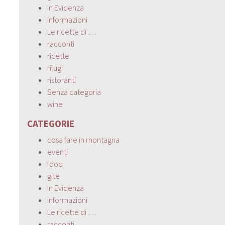
In Evidenza
informazioni
Le ricette di …
racconti
ricette
rifugi
ristoranti
Senza categoria
wine
CATEGORIE
cosa fare in montagna
eventi
food
gite
In Evidenza
informazioni
Le ricette di …
racconti