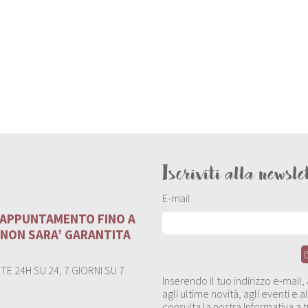
Iscriviti alla newsle
E-mail
U APPUNTAMENTO FINO A
 NON SARA’ GARANTITA
E 24H SU 24, 7 GIORNI SU 7
Inserendo il tuo indirizzo e-mail
agli ultime novità, agli eventi e
consulta la nostra Informativa a t