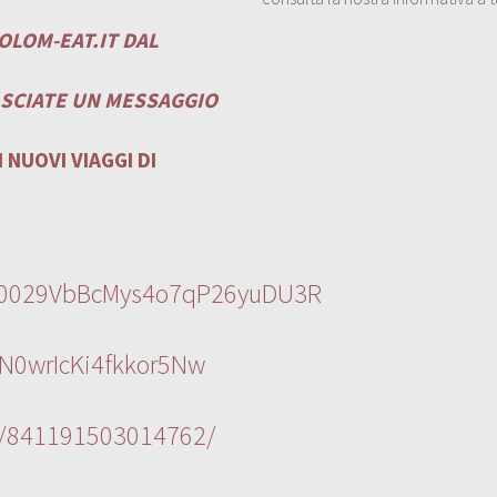
OLOM-EAT.IT
DAL
ASCIATE UN MESSAGGIO
 NUOVI VIAGGI DI
l/0029VbBcMys4o7qP26yuDU3R
N0wrIcKi4fkkor5Nw
s/841191503014762/