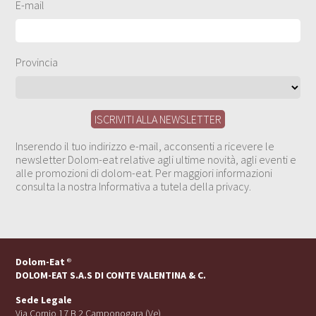
E-mail
Provincia
Inserendo il tuo indirizzo e-mail, acconsenti a ricevere le
newsletter Dolom-eat relative agli ultime novità, agli eventi e
alle promozioni di dolom-eat. Per maggiori informazioni
consulta la nostra Informativa a tutela della privacy.
Dolom-Eat
®
DOLOM-EAT S.A.S DI CONTE VALENTINA & C.
Sede Legale
Via Cornio 17 B 2 Camponogara (Ve)