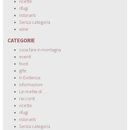
ricette
rifugi
ristoranti
Senza categoria
wine
CATEGORIE
cosa fare in montagna
eventi
food
gite
In Evidenza
informazioni
Le ricette di …
racconti
ricette
rifugi
ristoranti
Senza categoria