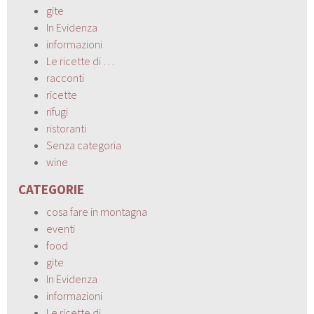
gite
In Evidenza
informazioni
Le ricette di …
racconti
ricette
rifugi
ristoranti
Senza categoria
wine
CATEGORIE
cosa fare in montagna
eventi
food
gite
In Evidenza
informazioni
Le ricette di …