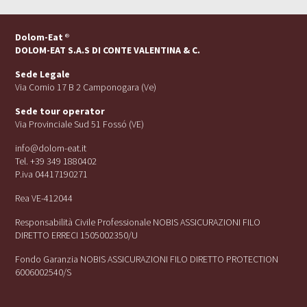
Dolom-Eat
®
DOLOM-EAT S.A.S DI CONTE VALENTINA & C.
Sede Legale
Via Cornio 17 B 2 Camponogara (Ve)
Sede tour operator
Via Provinciale Sud 51 Fossó (VE)
info@dolom-eat.it
Tel. +39 349 1880402
P.iva 04417190271
Rea VE-412044
Responsabilità Civile Professionale NOBIS ASSICURAZIONI FILO
DIRETTO ERRECI 1505002350/U
Fondo Garanzia NOBIS ASSICURAZIONI FILO DIRETTO PROTECTION
6006002540/S