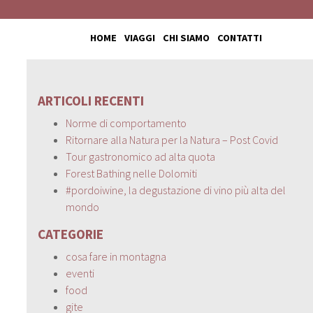
HOME
VIAGGI
CHI SIAMO
CONTATTI
ARTICOLI RECENTI
Norme di comportamento
Ritornare alla Natura per la Natura – Post Covid
Tour gastronomico ad alta quota
Forest Bathing nelle Dolomiti
#pordoiwine, la degustazione di vino più alta del
mondo
CATEGORIE
cosa fare in montagna
eventi
food
gite