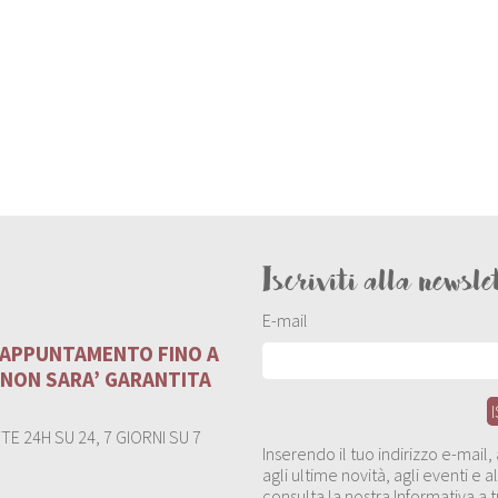
Iscriviti alla newsle
E-mail
U APPUNTAMENTO FINO A
 NON SARA’ GARANTITA
E 24H SU 24, 7 GIORNI SU 7
Inserendo il tuo indirizzo e-mail
agli ultime novità, agli eventi e
consulta la nostra Informativa a t