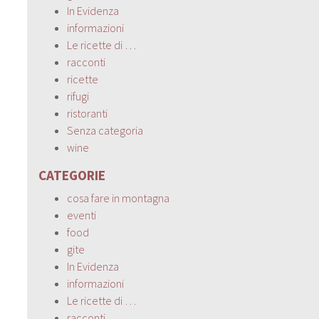
In Evidenza
informazioni
Le ricette di …
racconti
ricette
rifugi
ristoranti
Senza categoria
wine
CATEGORIE
cosa fare in montagna
eventi
food
gite
In Evidenza
informazioni
Le ricette di …
racconti