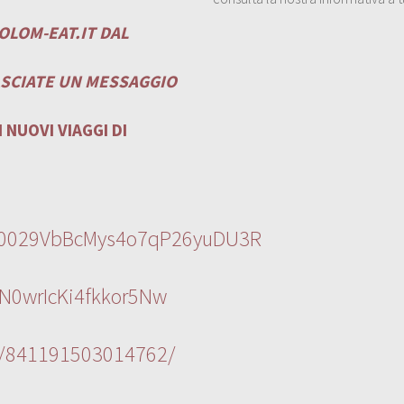
OLOM-EAT.IT
DAL
ASCIATE UN MESSAGGIO
 NUOVI VIAGGI DI
l/0029VbBcMys4o7qP26yuDU3R
N0wrIcKi4fkkor5Nw
s/841191503014762/