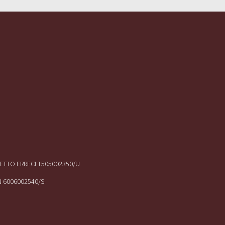
IRETTO ERRECI 1505002350/U
N 6006002540/S