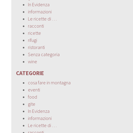
In Evidenza
informazioni
Le ricette di …
racconti
ricette
rifugi
ristoranti
Senza categoria
wine
CATEGORIE
cosa fare in montagna
eventi
food
gite
In Evidenza
informazioni
Le ricette di …
racconti