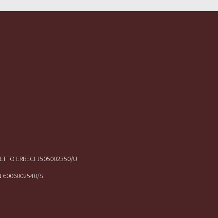
IRETTO ERRECI 1505002350/U
N 6006002540/S