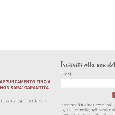
Iscriviti alla newsle
E-mail
U APPUNTAMENTO FINO A
 NON SARA’ GARANTITA
E 24H SU 24, 7 GIORNI SU 7
Inserendo il tuo indirizzo e-mail
agli ultime novità, agli eventi e
consulta la nostra Informativa a t