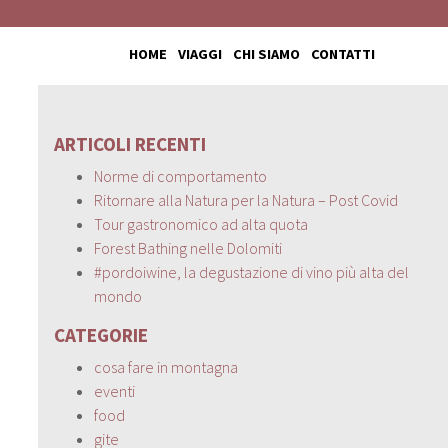
HOME
VIAGGI
CHI SIAMO
CONTATTI
ARTICOLI RECENTI
Norme di comportamento
Ritornare alla Natura per la Natura – Post Covid
Tour gastronomico ad alta quota
Forest Bathing nelle Dolomiti
#pordoiwine, la degustazione di vino più alta del
mondo
CATEGORIE
cosa fare in montagna
eventi
food
gite