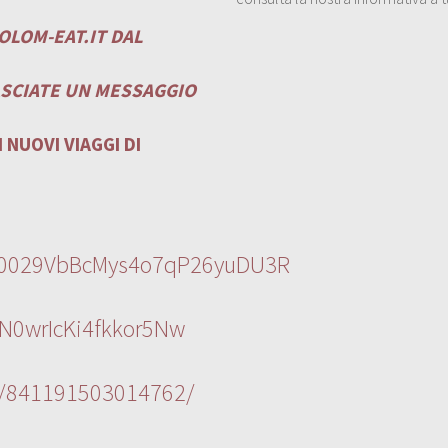
OLOM-EAT.IT
DAL
ASCIATE UN MESSAGGIO
 NUOVI VIAGGI DI
l/0029VbBcMys4o7qP26yuDU3R
N0wrIcKi4fkkor5Nw
s/841191503014762/