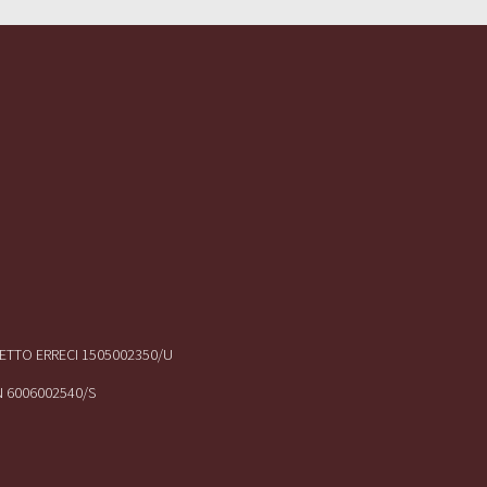
IRETTO ERRECI 1505002350/U
N 6006002540/S