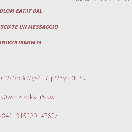
OLOM-EAT.IT
DAL
ASCIATE UN MESSAGGIO
 NUOVI VIAGGI DI
l/0029VbBcMys4o7qP26yuDU3R
N0wrIcKi4fkkor5Nw
s/841191503014762/