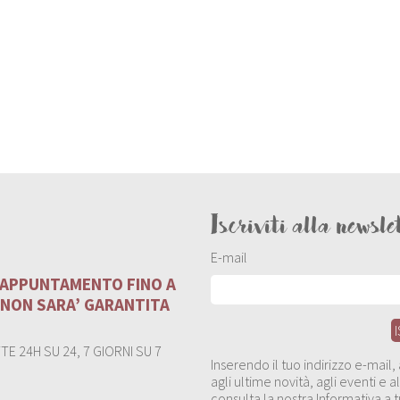
Iscriviti alla newsle
E-mail
U APPUNTAMENTO FINO A
 NON SARA’ GARANTITA
E 24H SU 24, 7 GIORNI SU 7
Inserendo il tuo indirizzo e-mail
agli ultime novità, agli eventi e
consulta la nostra Informativa a t