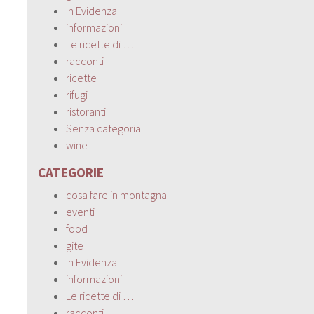
In Evidenza
informazioni
Le ricette di …
racconti
ricette
rifugi
ristoranti
Senza categoria
wine
CATEGORIE
cosa fare in montagna
eventi
food
gite
In Evidenza
informazioni
Le ricette di …
racconti