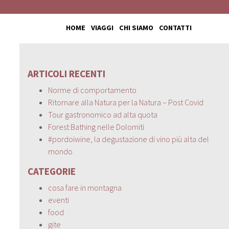
HOME
VIAGGI
CHI SIAMO
CONTATTI
ARTICOLI RECENTI
Norme di comportamento
Ritornare alla Natura per la Natura – Post Covid
Tour gastronomico ad alta quota
Forest Bathing nelle Dolomiti
#pordoiwine, la degustazione di vino più alta del
mondo
CATEGORIE
cosa fare in montagna
eventi
food
gite